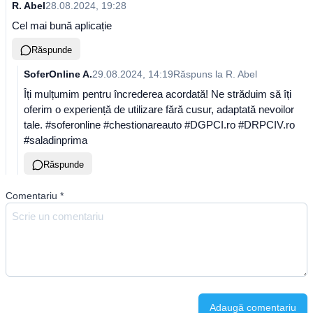
R. Abel
28.08.2024, 19:28
Cel mai bună aplicație
Răspunde
SoferOnline A.
29.08.2024, 14:19
Răspuns la
R. Abel
Îți mulțumim pentru încrederea acordată! Ne străduim să îți
oferim o experiență de utilizare fără cusur, adaptată nevoilor
tale. #soferonline #chestionareauto #DGPCI.ro #DRPCIV.ro
#saladinprima
Răspunde
Comentariu
*
Adaugă comentariu