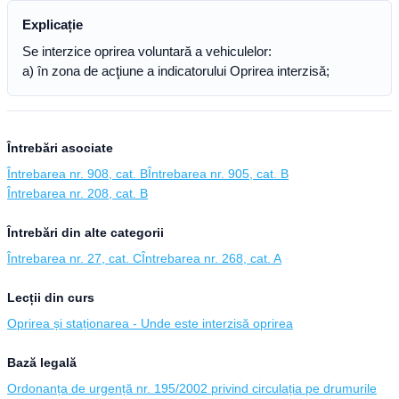
Explicație
Se interzice oprirea voluntară a vehiculelor:
a) în zona de acţiune a indicatorului Oprirea interzisă;
Întrebări asociate
Întrebarea nr. 908, cat. B
Întrebarea nr. 905, cat. B
Întrebarea nr. 208, cat. B
Întrebări din alte categorii
Întrebarea nr. 27, cat. C
Întrebarea nr. 268, cat. A
Lecții din curs
Oprirea și staționarea - Unde este interzisă oprirea
Bază legală
Ordonanța de urgență nr. 195/2002 privind circulația pe drumurile