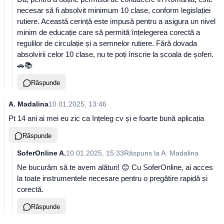
necesar să fi absolvit minimum 10 clase, conform legislației
rutiere. Această cerință este impusă pentru a asigura un nivel
minim de educație care să permită înțelegerea corectă a
regulilor de circulație și a semnelor rutiere. Fără dovada
absolvirii celor 10 clase, nu te poți înscrie la școala de șoferi.
🚗📚
Răspunde
A. Madalina
10.01.2025, 13:46
Pt 14 ani ai mei eu zic ca înțeleg cv și e foarte bună aplicația
Răspunde
SoferOnline A.
10.01.2025, 15:33
Răspuns la
A. Madalina
Ne bucurăm să te avem alături! 😊 Cu SoferOnline, ai acces
la toate instrumentele necesare pentru o pregătire rapidă și
corectă.
Răspunde