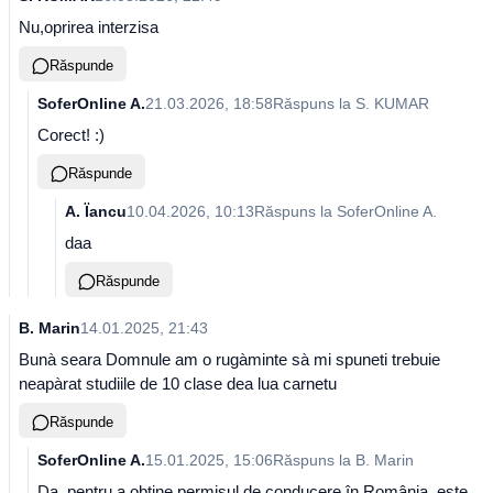
Nu,oprirea interzisa
Răspunde
SoferOnline A.
21.03.2026, 18:58
Răspuns la
S. KUMAR
Corect! :)
Răspunde
A. Ïancu
10.04.2026, 10:13
Răspuns la
SoferOnline A.
daa
Răspunde
B. Marin
14.01.2025, 21:43
Bunà seara Domnule am o rugàminte sà mi spuneti trebuie
neapàrat studiile de 10 clase dea lua carnetu
Răspunde
SoferOnline A.
15.01.2025, 15:06
Răspuns la
B. Marin
Da, pentru a obține permisul de conducere în România, este