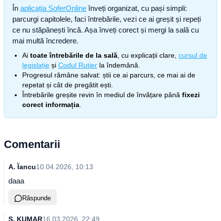
În
aplicația SoferOnline
înveți organizat, cu pași simpli:
parcurgi capitolele, faci întrebările, vezi ce ai greșit și repeți
ce nu stăpânești încă. Așa înveți corect și mergi la sală cu
mai multă încredere.
Ai
toate întrebările de la sală
, cu explicații clare,
cursul de
legislație
și
Codul Rutier
la îndemână.
Progresul rămâne salvat: știi ce ai parcurs, ce mai ai de
repetat și cât de pregătit ești.
Întrebările greșite revin în mediul de învățare până
fixezi
corect informația
.
Comentarii
A. Ïancu
10.04.2026, 10:13
daaa
Răspunde
S. KUMAR
16.03.2026, 22:49