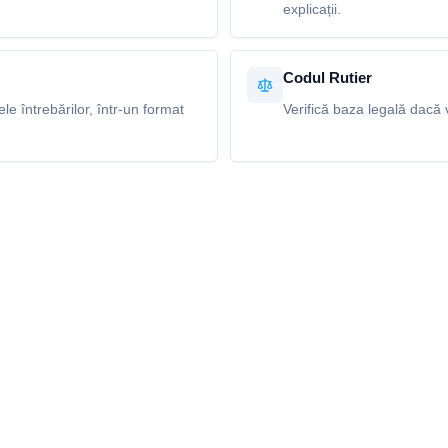
explicații.
Codul Rutier
e întrebărilor, într-un format
Verifică baza legală dacă v