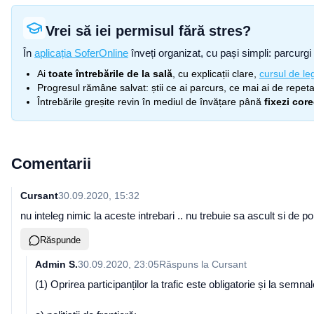
Vrei să iei permisul fără stres?
În
aplicația SoferOnline
înveți organizat, cu pași simpli: parcurgi 
Ai
toate întrebările de la sală
, cu explicații clare,
cursul de leg
Progresul rămâne salvat: știi ce ai parcurs, ce mai ai de repetat
Întrebările greșite revin în mediul de învățare până
fixezi cor
Comentarii
Cursant
30.09.2020, 15:32
nu inteleg nimic la aceste intrebari .. nu trebuie sa ascult si de po
Răspunde
Admin S.
30.09.2020, 23:05
Răspuns la
Cursant
(1) Oprirea participanților la trafic este obligatorie și la semna