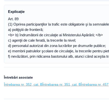
Explicație
Art. 89
(1) Oprirea participanţilor la trafic este obligatorie şi la semnalel
a) poliţiştii de frontieră;
<b> b) îndrumătorii de circulaţie ai Ministerului Apărării; </b>
c) agenţii de cale ferată, la trecerile la nivel;
d) personalul autorizat din zona lucrărilor pe drumurile publice;
e) membrii patrulelor şcolare de circulaţie, la trecerile pentru pie
f) nevăzători, prin ridicarea bastonului alb, atunci când aceştia 
Întrebări asociate
Întrebarea nr. 352, cat. B
Întrebarea nr. 351, cat. B
Întrebarea nr. 457,