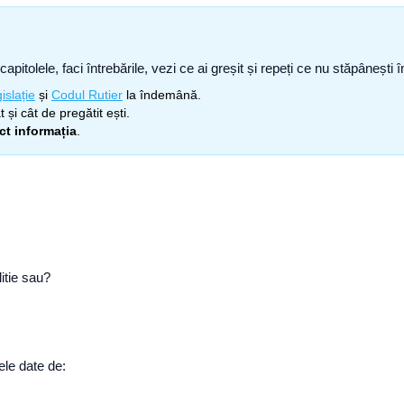
capitolele, faci întrebările, vezi ce ai greșit și repeți ce nu stăpâneșt
islație
și
Codul Rutier
la îndemână.
 și cât de pregătit ești.
ect informația
.
litie sau?
lele date de: