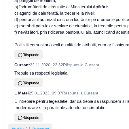
a) polițiștii de frontieră;
b) îndrumătorii de circulație ai Ministerului Apărării;
c) agenții de cale ferată, la trecerile la nivel;
d) personalul autorizat din zona lucrărilor pe drumurile publice
e) membrii patrulelor școlare de circulație, la trecerile pentru 
f) nevăzători, prin ridicarea bastonului alb, atunci când aceșt
Politistii comunitari/locali au altfel de atributii, cum ar fi asigura
Răspunde
Cursant
22.11.2020, 22:32
Răspuns la
Cursant
Trebuie sa respecți legislația
Răspunde
L Matei
25.01.2023, 09:07
Răspuns la
Cursant
E intrebare pentru legeislatie, dar da trebie sa raspundem si la
modernizare si reparatii ale arterelor de circulatie;
Răspunde
Vezi încă 1 răspunsuri