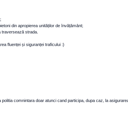
;
pietoni din apropierea unităților de învățământ;
ia traversează strada.
rea fluenței și siguranței traficului :)
 politia comnintara doar atunci cand participa, dupa caz, la asigurarea fl