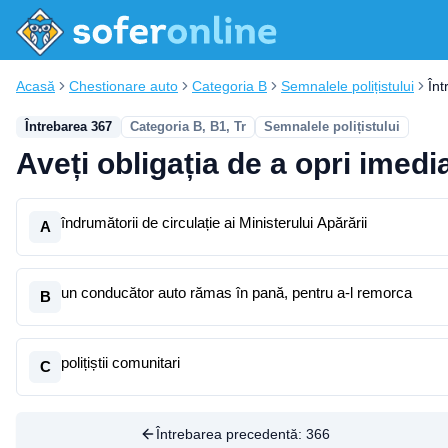
Acasă
Chestionare auto
Categoria B
Semnalele polițistului
În
Întrebarea 367
Categoria B, B1, Tr
Semnalele polițistului
Aveți obligația de a opri imedi
îndrumătorii de circulație ai Ministerului Apărării
A
un conducător auto rămas în pană, pentru a-l remorca
B
polițiștii comunitari
C
Întrebarea precedentă:
366