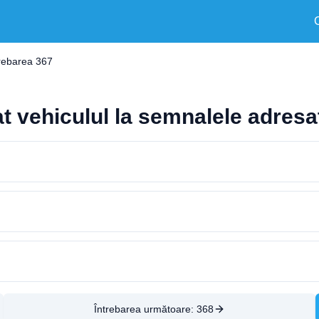
trebarea 367
at vehiculul la semnalele adresa
Întrebarea următoare:
368