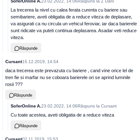
SoferOnline A.
23.02.2022, 14:06
Răspuns la
Z Dani
La trecerea la nivel cu calea ferata curenta cu bariere sau
semibariere, aveti obligatia de a reduce viteza de deplasare,
va asigurati ca nu circula un vehicul feroviar, iar daca barierele
sunt ridicate va puteti continua deplasarea. Asadar veti reduce
viteza.
Răspunde
Cursant
15.12.2019, 14:54
daca trecerea este prevazuta cu bariere , cand vine orice lel de
tren fie si marfar nu se coboara barierele ori se aprind luminile
rosii ???
Răspunde
SoferOnline A.
23.02.2022, 14:06
Răspuns la
Cursant
Cu toate acestea, aveti obligatia de a reduce viteza
Răspunde
Cursant
02.11.2019, 15:53