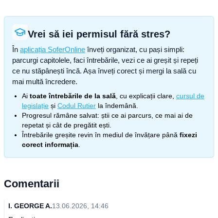
Vrei să iei permisul fără stres?
În
aplicația SoferOnline
înveți organizat, cu pași simpli:
parcurgi capitolele, faci întrebările, vezi ce ai greșit și repeți
ce nu stăpânești încă. Așa înveți corect și mergi la sală cu
mai multă încredere.
Ai
toate întrebările de la sală
, cu explicații clare,
cursul de
legislație
și
Codul Rutier
la îndemână.
Progresul rămâne salvat: știi ce ai parcurs, ce mai ai de
repetat și cât de pregătit ești.
Întrebările greșite revin în mediul de învățare până
fixezi
corect informația
.
Comentarii
I. GEORGE A.
13.06.2026, 14:46