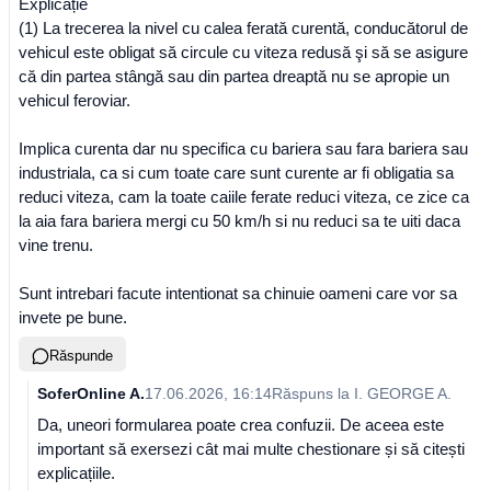
Explicație
(1) La trecerea la nivel cu calea ferată curentă, conducătorul de
vehicul este obligat să circule cu viteza redusă şi să se asigure
că din partea stângă sau din partea dreaptă nu se apropie un
vehicul feroviar.
Implica curenta dar nu specifica cu bariera sau fara bariera sau
industriala, ca si cum toate care sunt curente ar fi obligatia sa
reduci viteza, cam la toate caiile ferate reduci viteza, ce zice ca
la aia fara bariera mergi cu 50 km/h si nu reduci sa te uiti daca
vine trenu.
Sunt intrebari facute intentionat sa chinuie oameni care vor sa
invete pe bune.
Răspunde
SoferOnline A.
17.06.2026, 16:14
Răspuns la
I. GEORGE A.
Da, uneori formularea poate crea confuzii. De aceea este
important să exersezi cât mai multe chestionare și să citești
explicațiile.