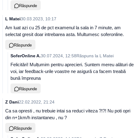
Răspunde
L Matei
30.03.2023, 10:17
Am luat azi cu 25 de pct examenul la sala in 7 minute, am
selectat gresit doar intrebarea asta. Multumesc soferonline.
Răspunde
SoferOnline A.
30.07.2024, 12:58
Răspuns la
L Matei
Felicitări! Mulțumim pentru aprecieri. Suntem mereu alături de
voi, iar feedback-urile voastre ne asigură ca facem treabă
bună împreuna
Răspunde
Z Dani
22.02.2022, 21:24
Ca sa opresti , nu trebuie intai sa reduci viteza ?!?! Nu poti opri
din n+1km/h instantaneu , nu ?
Răspunde