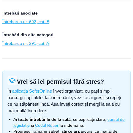
Întrebări asociate
Întrebarea nr. 692, cat. B
Întrebări din alte categorii
Întrebarea nr. 291, cat. A
Vrei să iei permisul fără stres?
În
aplicația SoferOnline
înveți organizat, cu pași simpli:
parcurgi capitolele, faci întrebările, vezi ce ai greșit și repeți
ce nu stăpânești încă. Așa înveți corect și mergi la sală cu
mai multă încredere.
Ai
toate întrebările de la sală
, cu explicații clare,
cursul de
legislație
și
Codul Rutier
la îndemână.
Progresul rămâne salvat: știi ce ai parcurs, ce mai ai de