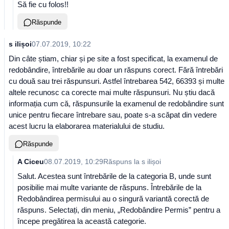
Să fie cu folos!!
Răspunde
s ilișoi
07.07.2019, 10:22
Din câte știam, chiar și pe site a fost specificat, la examenul de
redobândire, întrebările au doar un răspuns corect. Fără întrebări
cu două sau trei răspunsuri. Astfel întrebarea 542, 66393 și multe
altele recunosc ca corecte mai multe răspunsuri. Nu știu dacă
informația cum că, răspunsurile la examenul de redobândire sunt
unice pentru fiecare întrebare sau, poate s-a scăpat din vedere
acest lucru la elaborarea materialului de studiu.
Răspunde
A Ciceu
08.07.2019, 10:29
Răspuns la
s ilișoi
Salut. Acestea sunt întrebările de la categoria B, unde sunt
posibilie mai multe variante de răspuns. Întrebările de la
Redobândirea permisului au o singură variantă corectă de
răspuns. Selectați, din meniu, „Redobândire Permis” pentru a
începe pregătirea la această categorie.