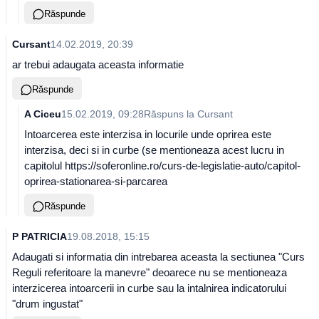
Răspunde
Cursant
14.02.2019, 20:39
ar trebui adaugata aceasta informatie
Răspunde
A Ciceu
15.02.2019, 09:28
Răspuns la
Cursant
Intoarcerea este interzisa in locurile unde oprirea este
interzisa, deci si in curbe (se mentioneaza acest lucru in
capitolul https://soferonline.ro/curs-de-legislatie-auto/capitol-
oprirea-stationarea-si-parcarea
Răspunde
P PATRICIA
19.08.2018, 15:15
Adaugati si informatia din intrebarea aceasta la sectiunea "Curs
Reguli referitoare la manevre" deoarece nu se mentioneaza
interzicerea intoarcerii in curbe sau la intalnirea indicatorului
"drum ingustat"