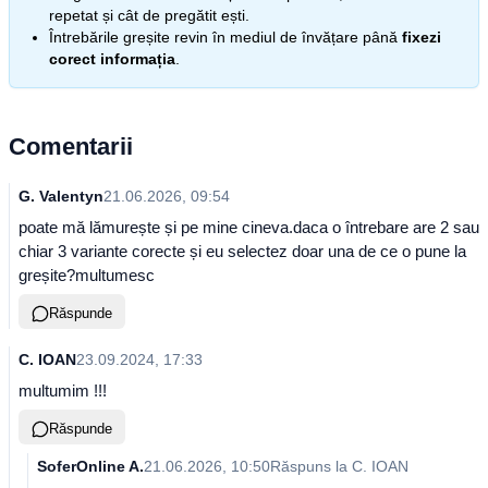
repetat și cât de pregătit ești.
Întrebările greșite revin în mediul de învățare până
fixezi
corect informația
.
Comentarii
G. Valentyn
21.06.2026, 09:54
poate mă lămurește și pe mine cineva.daca o întrebare are 2 sau
chiar 3 variante corecte și eu selectez doar una de ce o pune la
greșite?multumesc
Răspunde
C. IOAN
23.09.2024, 17:33
multumim !!!
Răspunde
SoferOnline A.
21.06.2026, 10:50
Răspuns la
C. IOAN