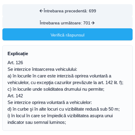
Întrebarea precedentă:
699
Întrebarea următoare:
701
Verifică răspunsul
Explicație
Art. 126
Se interzice întoarcerea vehiculului:
a) în locurile în care este interzisă oprirea voluntară a
vehiculelor, cu excepţia cazurilor prevăzute la art. 142 lit. f);
c) în locurile unde soliditatea drumului nu permite;
Art. 142
Se interzice oprirea voluntară a vehiculelor:
d) în curbe şi în alte locuri cu vizibilitate redusă sub 50 m;
i) în locul în care se împiedică vizibilitatea asupra unui
indicator sau semnal luminos;