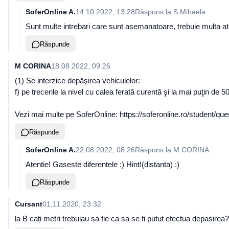
SoferOnline A.
14.10.2022, 13:28
Răspuns la
S Mihaela
Sunt multe intrebari care sunt asemanatoare, trebuie multa at
Răspunde
M CORINA
18.08.2022, 09:26
(1) Se interzice depăşirea vehiculelor:
f) pe trecerile la nivel cu calea ferată curentă şi la mai puţin de 
Vezi mai multe pe SoferOnline: https://soferonline.ro/student/que
Răspunde
SoferOnline A.
22.08.2022, 08:26
Răspuns la
M CORINA
Atentie! Gaseste diferentele :) Hint!(distanta) :)
Răspunde
Cursant
01.11.2020, 23:32
la B cați metri trebuiau sa fie ca sa se fi putut efectua depasirea?