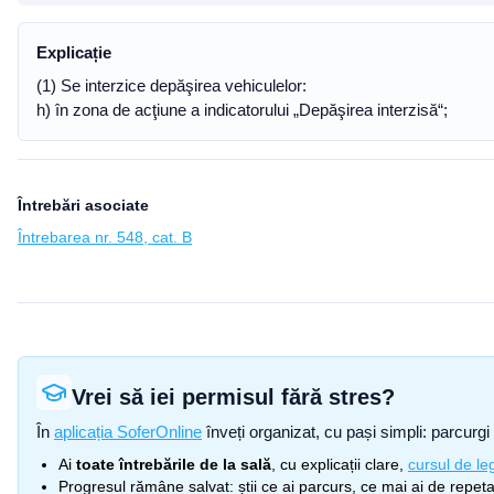
Explicație
(1) Se interzice depăşirea vehiculelor:
h) în zona de acţiune a indicatorului „Depăşirea interzisă“;
Întrebări asociate
Întrebarea nr. 548, cat. B
Vrei să iei permisul fără stres?
În
aplicația SoferOnline
înveți organizat, cu pași simpli: parcurgi 
Ai
toate întrebările de la sală
, cu explicații clare,
cursul de leg
Progresul rămâne salvat: știi ce ai parcurs, ce mai ai de repetat