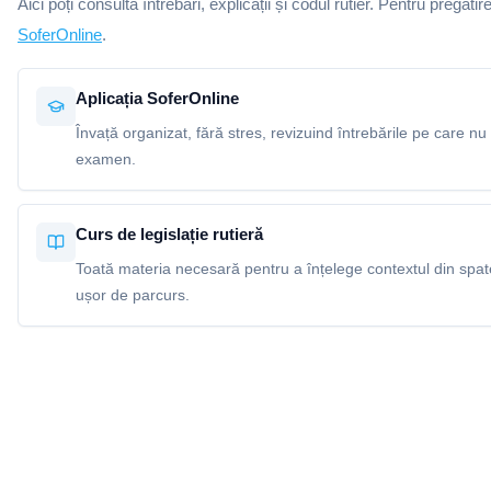
Aici poți consulta întrebări, explicații și codul rutier. Pentru pregătir
SoferOnline
.
Aplicația SoferOnline
Învață organizat, fără stres, revizuind întrebările pe care nu 
examen.
Curs de legislație rutieră
Toată materia necesară pentru a înțelege contextul din spatel
ușor de parcurs.