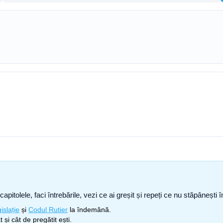
capitolele, faci întrebările, vezi ce ai greșit și repeți ce nu stăpâneșt
islație
și
Codul Rutier
la îndemână.
 și cât de pregătit ești.