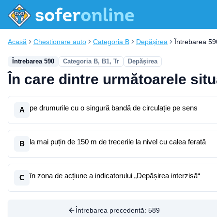
Acasă
Chestionare auto
Categoria B
Depășirea
Întrebarea 59
Întrebarea 590
Categoria B, B1, Tr
Depășirea
În care dintre următoarele situ
pe drumurile cu o singură bandă de circulație pe sens
A
la mai puțin de 150 m de trecerile la nivel cu calea ferată
B
în zona de acțiune a indicatorului „Depășirea interzisă“
C
Întrebarea precedentă:
589