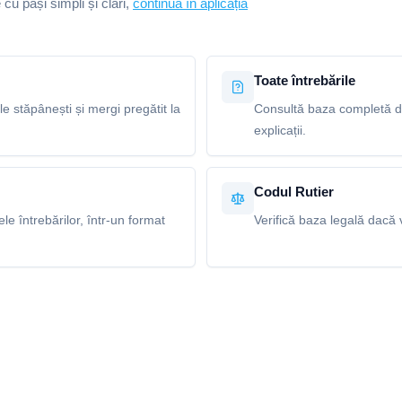
e cu pași simpli și clari,
continuă în aplicația
Toate întrebările
le stăpânești și mergi pregătit la
Consultă baza completă de 
explicații.
Codul Rutier
e întrebărilor, într-un format
Verifică baza legală dacă v