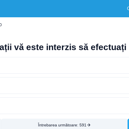
0
ații vă este interzis să efectuaț
Întrebarea următoare:
591