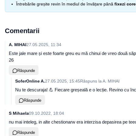
Întrebările greșite revin în mediul de învățare până
fixezi cor
Comentarii
A. MIHAI
27.05.2025, 11:34
Este jale mare și este foarte greu eu mă chinui de vreo două săptă
26
Răspunde
SoferOnline A.
27.05.2025, 15:45
Răspuns la
A. MIHAI
Nu te descuraja! 💪 Fiecare greșeală e o lecție. Revino cu înc
Răspunde
S Mihaela
09.10.2022, 18:04
nu mai inteleg, in alte chestionarw era interzisa depasirea pe teece
Răspunde