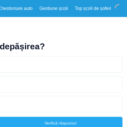
Chestionare auto
Gestiune școli
Top școli de șoferi
i depășirea?
Verifică răspunsul