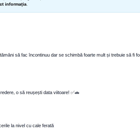
ect informația
.
mâni să fac încontinuu dar se schimbă foarte mult și trebuie să fi foar
redere, o să reușești data viitoare! ✅🚗
rile la nivel cu cale ferată