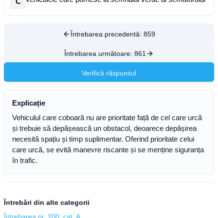
C
Întrebarea precedentă:
859
Întrebarea următoare:
861
Verifică răspunsul
Explicație
Vehiculul care coboară nu are prioritate față de cel care urcă
și trebuie să depășească un obstacol, deoarece depășirea
necesită spațiu și timp suplimentar. Oferind prioritate celui
care urcă, se evită manevre riscante și se menține siguranța
în trafic.
Întrebări din alte categorii
Întrebarea nr. 200, cat. A