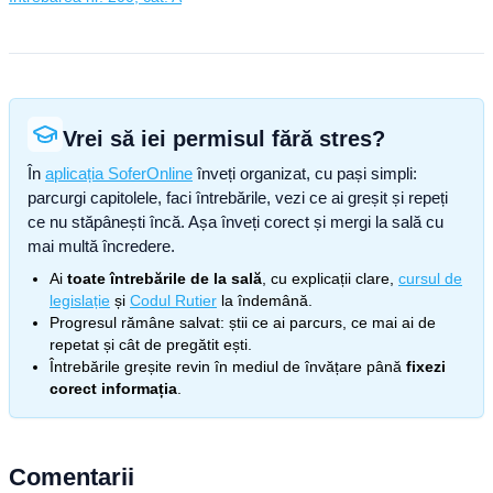
Vrei să iei permisul fără stres?
În
aplicația SoferOnline
înveți organizat, cu pași simpli:
parcurgi capitolele, faci întrebările, vezi ce ai greșit și repeți
ce nu stăpânești încă. Așa înveți corect și mergi la sală cu
mai multă încredere.
Ai
toate întrebările de la sală
, cu explicații clare,
cursul de
legislație
și
Codul Rutier
la îndemână.
Progresul rămâne salvat: știi ce ai parcurs, ce mai ai de
repetat și cât de pregătit ești.
Întrebările greșite revin în mediul de învățare până
fixezi
corect informația
.
Comentarii