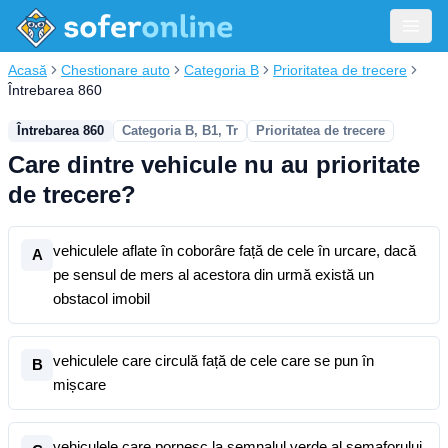
Acasă
Chestionare auto
Categoria B
Prioritatea de trecere
Întrebarea 860
Întrebarea 860
Categoria B, B1, Tr
Prioritatea de trecere
Care dintre vehicule nu au prioritate
de trecere?
vehiculele aflate în coborâre față de cele în urcare, dacă
A
pe sensul de mers al acestora din urmă există un
obstacol imobil
vehiculele care circulă față de cele care se pun în
B
mișcare
vehiculele care pornesc la semnalul verde al semaforului