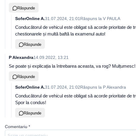
Răspunde
SoferOnline A.
31.07.2024, 21:01
Răspuns la
V PAULA
Conducătorul de vehicul este obligat să acorde prioritate de t
chestionarele și multă baftă la examenul auto!
Răspunde
P Alexandra
14.09.2022, 13:21
Se poate și explicația la întrebarea aceasta, va rog? Mulțumesc!
Răspunde
SoferOnline A.
31.07.2024, 21:02
Răspuns la
P Alexandra
Conducătorul de vehicul este obligat să acorde prioritate de t
Spor la condus!
Răspunde
Comentariu
*