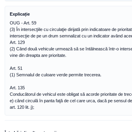
Explicație
OUG - Art. 59
(3) În intersecţiile cu circulaţie dirijată prin indicatoare de pri
intersecţie de pe un drum semnalizat cu un indicator având aceeaşi
Art. 129
(2) Când două vehicule urmează să se întâlnească într-o intersec
vine din dreapta are prioritate.
Art. 51
(1) Semnalul de culoare verde permite trecerea.
Art. 135
Conducătorul de vehicul este obligat să acorde prioritate de trece
e) când circulă în panta faţă de cel care urca, dacă pe sensul d
art. 120 lit. j);