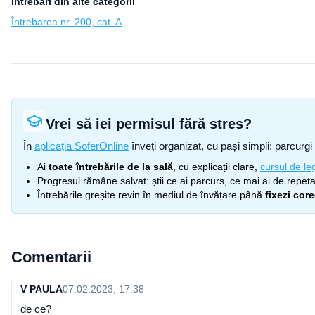
Întrebări din alte categorii
Întrebarea nr. 200, cat. A
Vrei să iei permisul fără stres?
În
aplicația SoferOnline
înveți organizat, cu pași simpli: parcurgi 
Ai
toate întrebările de la sală
, cu explicații clare,
cursul de leg
Progresul rămâne salvat: știi ce ai parcurs, ce mai ai de repetat
Întrebările greșite revin în mediul de învățare până
fixezi cor
Comentarii
V PAULA
07.02.2023, 17:38
de ce?