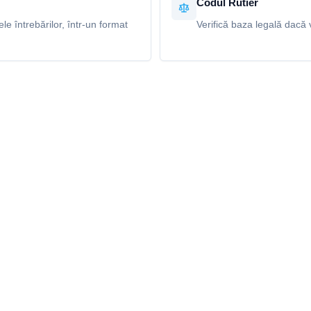
Codul Rutier
e întrebărilor, într-un format
Verifică baza legală dacă v