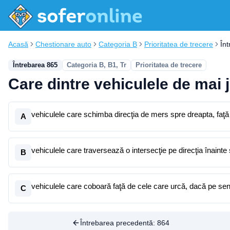
Acasă
Chestionare auto
Categoria B
Prioritatea de trecere
În
Întrebarea 865
Categoria B, B1, Tr
Prioritatea de trecere
Care dintre vehiculele de mai j
vehiculele care schimba direcţia de mers spre dreapta, faţă
A
vehiculele care traversează o intersecţie pe direcţia înainte
B
vehiculele care coboară faţă de cele care urcă, dacă pe sen
C
Întrebarea precedentă:
864