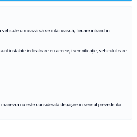
două vehicule urmează să se întâlnească, fiecare intrând în
unt instalate indicatoare cu aceeaşi semnificaţie, vehiculul care
ţie manevra nu este considerată depăşire în sensul prevederilor