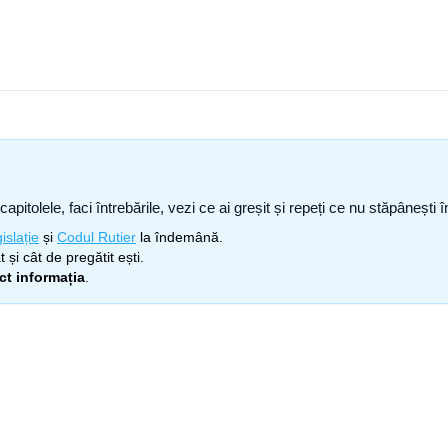
capitolele, faci întrebările, vezi ce ai greșit și repeți ce nu stăpâneșt
islație
și
Codul Rutier
la îndemână.
 și cât de pregătit ești.
ect informația
.