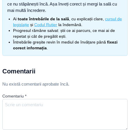
ce nu stăpânești încă. Așa înveți corect și mergi la sală cu
mai multă încredere.
Ai
toate întrebările de la sală
, cu explicații clare,
cursul de
legislație
și
Codul Rutier
la îndemână.
Progresul rămâne salvat: știi ce ai parcurs, ce mai ai de
repetat și cât de pregătit ești.
Întrebările greșite revin în mediul de învățare până
fixezi
corect informația
.
Comentarii
Nu există comentarii aprobate încă.
Comentariu
*