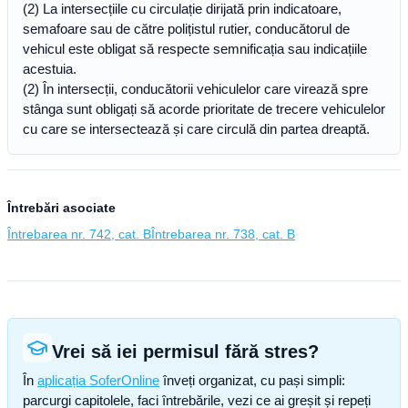
(2) La intersecțiile cu circulație dirijată prin indicatoare,
semafoare sau de către polițistul rutier, conducătorul de
vehicul este obligat să respecte semnificația sau indicațiile
acestuia.
(2) În intersecții, conducătorii vehiculelor care virează spre
stânga sunt obligați să acorde prioritate de trecere vehiculelor
cu care se intersectează și care circulă din partea dreaptă.
Întrebări asociate
Întrebarea nr. 742, cat. B
Întrebarea nr. 738, cat. B
Vrei să iei permisul fără stres?
În
aplicația SoferOnline
înveți organizat, cu pași simpli:
parcurgi capitolele, faci întrebările, vezi ce ai greșit și repeți