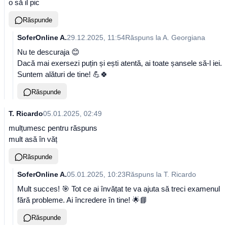
o să il pic
Răspunde
SoferOnline A.
29.12.2025, 11:54
Răspuns la
A. Georgiana
Nu te descuraja 😊
Dacă mai exersezi puțin și ești atentă, ai toate șansele să-l iei.
Suntem alături de tine! 💪🍀
Răspunde
T. Ricardo
05.01.2025, 02:49
mulțumesc pentru răspuns
mult asă în văț
Răspunde
SoferOnline A.
05.01.2025, 10:23
Răspuns la
T. Ricardo
Mult succes! 🎯 Tot ce ai învățat te va ajuta să treci examenul
fără probleme. Ai încredere în tine! 🌟📘
Răspunde