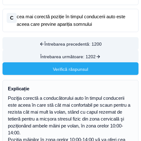
cea mai corectă poziție în timpul conducerii auto este
C
aceea care previne apariția somnului
Întrebarea precedentă:
1200
Întrebarea următoare:
1202
Verifică răspunsul
Explicație
Poziţia corectă a conducătorului auto în timpul conducerii
este aceea în care stă cât mai confortabil pe scaun pentru a
rezista cât mai mult la volan, stând cu capul rezemat de
tetieră pentru a micșora stresul fizic din zona cervicală şi
poziționând ambele mâini pe volan, în zona orelor 10:00-
14:00.
Poziția mâinilor în zona orelor 10:00-14:00 vă va oferi cea