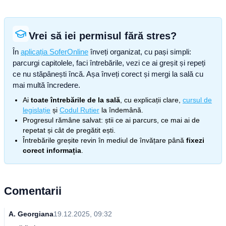
Vrei să iei permisul fără stres?
În
aplicația SoferOnline
înveți organizat, cu pași simpli:
parcurgi capitolele, faci întrebările, vezi ce ai greșit și repeți
ce nu stăpânești încă. Așa înveți corect și mergi la sală cu
mai multă încredere.
Ai
toate întrebările de la sală
, cu explicații clare,
cursul de
legislație
și
Codul Rutier
la îndemână.
Progresul rămâne salvat: știi ce ai parcurs, ce mai ai de
repetat și cât de pregătit ești.
Întrebările greșite revin în mediul de învățare până
fixezi
corect informația
.
Comentarii
A. Georgiana
19.12.2025, 09:32