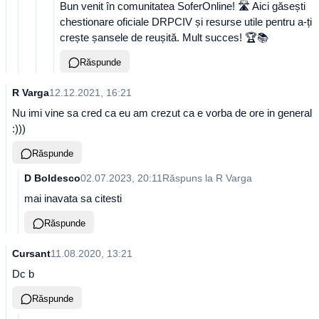
Bun venit în comunitatea SoferOnline! 🛣️ Aici găsești
chestionare oficiale DRPCIV și resurse utile pentru a-ți
crește șansele de reușită. Mult succes! 🏆📚
Răspunde
R Varga
12.12.2021, 16:21
Nu imi vine sa cred ca eu am crezut ca e vorba de ore in general
:)))
Răspunde
D Boldesco
02.07.2023, 20:11
Răspuns la
R Varga
mai inavata sa citesti
Răspunde
Cursant
11.08.2020, 13:21
Dc b
Răspunde