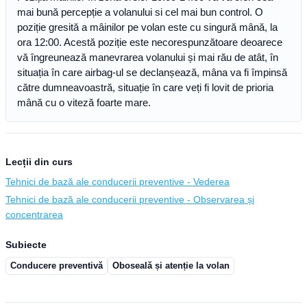
mai bună percepție a volanului si cel mai bun control. O
poziție gresită a mâinilor pe volan este cu singură mână, la
ora 12:00. Acestă poziție este necorespunzătoare deoarece
vă îngreunează manevrarea volanului și mai rău de atât, în
situația în care airbag-ul se declanșează, mâna va fi împinsă
către dumneavoastră, situație în care veți fi lovit de prioria
mână cu o viteză foarte mare.
Lecții din curs
Tehnici de bază ale conducerii preventive - Vederea
Tehnici de bază ale conducerii preventive - Observarea și
concentrarea
Subiecte
Conducere preventivă
Oboseală și atenție la volan