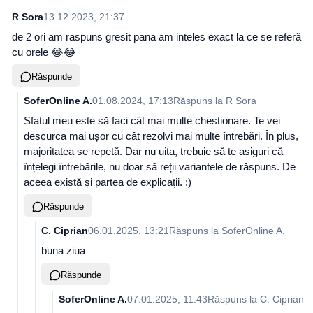
R Sora
13.12.2023, 21:37
de 2 ori am raspuns gresit pana am inteles exact la ce se referă
cu orele 😂😂
Răspunde
SoferOnline A.
01.08.2024, 17:13
Răspuns la
R Sora
Sfatul meu este să faci cât mai multe chestionare. Te vei
descurca mai ușor cu cât rezolvi mai multe întrebări. În plus,
majoritatea se repetă. Dar nu uita, trebuie să te asiguri că
înțelegi întrebările, nu doar să reții variantele de răspuns. De
aceea există și partea de explicații. :)
Răspunde
C. Ciprian
06.01.2025, 13:21
Răspuns la
SoferOnline A.
buna ziua
Răspunde
SoferOnline A.
07.01.2025, 11:43
Răspuns la
C. Ciprian