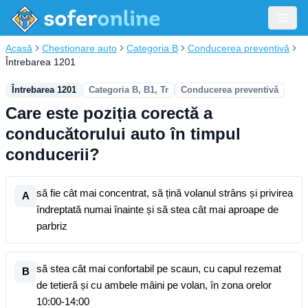
Acasă
Chestionare auto
Categoria B
Conducerea preventivă
Întrebarea 1201
Întrebarea 1201
Categoria B, B1, Tr
Conducerea preventivă
Care este poziția corectă a
conducătorului auto în timpul
conducerii?
să fie cât mai concentrat, să țină volanul strâns și privirea
A
îndreptată numai înainte și să stea cât mai aproape de
parbriz
să stea cât mai confortabil pe scaun, cu capul rezemat
B
de tetieră și cu ambele mâini pe volan, în zona orelor
10:00-14:00