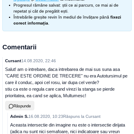
Progresul rămâne salvat: știi ce ai parcurs, ce mai ai de
repetat și cât de pregătit ești.
Întrebările greșite revin în mediul de învățare până
fixezi
corect informația
.
Comentarii
Cursant
14.08.2020, 22:46
Salut! am o intrebare, daca intrebarea de mai sus suna asa
"CARE ESTE ORDINE DE TRECERE" nu era Autotursimul pe
care il conduc, apoi cel rosu, iar dupa cel verde?
stiu ca este o regula care cand virezi la stanga se pierde
prioritatea, ea cand se aplica, Multumesc!
Răspunde
Admin S.
16.08.2020, 10:23
Răspuns la
Cursant
Aceasta intersectie din imagine nu este o intersectie dirijata
(adica nu sunt nici semafoare, nici indicatoare sau vreun