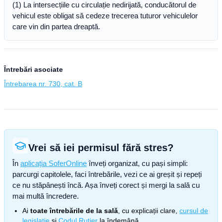
(1) La intersecțiile cu circulație nedirijată, conducătorul de
vehicul este obligat să cedeze trecerea tuturor vehiculelor
care vin din partea dreaptă.
Întrebări asociate
Întrebarea nr. 730, cat. B
Vrei să iei permisul fără stres?
În
aplicația SoferOnline
înveți organizat, cu pași simpli:
parcurgi capitolele, faci întrebările, vezi ce ai greșit și repeți
ce nu stăpânești încă. Așa înveți corect și mergi la sală cu
mai multă încredere.
Ai
toate întrebările de la sală
, cu explicații clare,
cursul de
legislație
și
Codul Rutier
la îndemână.