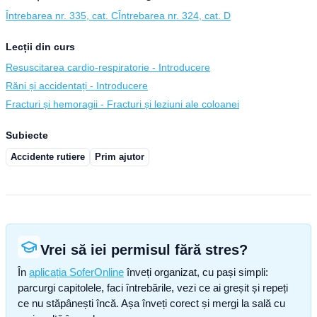
Întrebarea nr. 335, cat. C
Întrebarea nr. 324, cat. D
Lecții din curs
Resuscitarea cardio-respiratorie - Introducere
Răni și accidentați - Introducere
Fracturi și hemoragii - Fracturi și leziuni ale coloanei
Subiecte
Accidente rutiere
Prim ajutor
Vrei să iei permisul fără stres?
În
aplicația SoferOnline
înveți organizat, cu pași simpli:
parcurgi capitolele, faci întrebările, vezi ce ai greșit și repeți
ce nu stăpânești încă. Așa înveți corect și mergi la sală cu