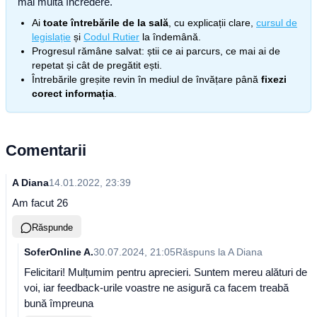
mai multă încredere.
Ai
toate întrebările de la sală
, cu explicații clare,
cursul de
legislație
și
Codul Rutier
la îndemână.
Progresul rămâne salvat: știi ce ai parcurs, ce mai ai de
repetat și cât de pregătit ești.
Întrebările greșite revin în mediul de învățare până
fixezi
corect informația
.
Comentarii
A Diana
14.01.2022, 23:39
Am facut 26
Răspunde
SoferOnline A.
30.07.2024, 21:05
Răspuns la
A Diana
Felicitari! Mulțumim pentru aprecieri. Suntem mereu alături de
voi, iar feedback-urile voastre ne asigură ca facem treabă
bună împreuna