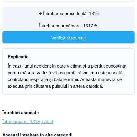
Întrebarea precedentă:
1315
Întrebarea următoare:
1317
Verifică răspunsul
Explicație
În cazul unui accident în care victima și-a pierdut cunostința,
prima măsura va fi să vă asigurați că victima este în viață,
controlând respirația și bătăile inimii. Aceasta manevra se
execută prin căutarea pulsului în artera carotidă.
Întrebări asociate
Întrebarea nr. 1319, cat. B
Aceeași întrebare în alte categorii