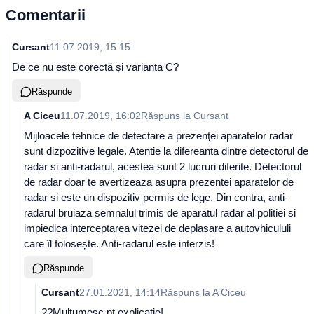
Comentarii
Cursant
11.07.2019, 15:15
De ce nu este corectă și varianta C?
Răspunde
A Ciceu
11.07.2019, 16:02
Răspuns la
Cursant
Mijloacele tehnice de detectare a prezenţei aparatelor radar
sunt dizpozitive legale. Atentie la difereanta dintre detectorul de
radar si anti-radarul, acestea sunt 2 lucruri diferite. Detectorul
de radar doar te avertizeaza asupra prezentei aparatelor de
radar si este un dispozitiv permis de lege. Din contra, anti-
radarul bruiaza semnalul trimis de aparatul radar al politiei si
impiedica interceptarea vitezei de deplasare a autovhicululi
care îl folosește. Anti-radarul este interzis!
Răspunde
Cursant
27.01.2021, 14:14
Răspuns la
A Ciceu
??Multumesc pt explicatie!