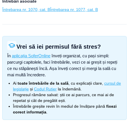
Întrebări asociate
Întrebarea nr. 1070, cat. B
Întrebarea nr. 1077, cat. B
Vrei să iei permisul fără stres?
În
aplicația SoferOnline
înveți organizat, cu pași simpli:
parcurgi capitolele, faci întrebările, vezi ce ai greșit și repeți
ce nu stăpânești încă. Așa înveți corect și mergi la sală cu
mai multă încredere.
Ai
toate întrebările de la sală
, cu explicații clare,
cursul de
legislație
și
Codul Rutier
la îndemână.
Progresul rămâne salvat: știi ce ai parcurs, ce mai ai de
repetat și cât de pregătit ești.
Întrebările greșite revin în mediul de învățare până
fixezi
corect informația
.