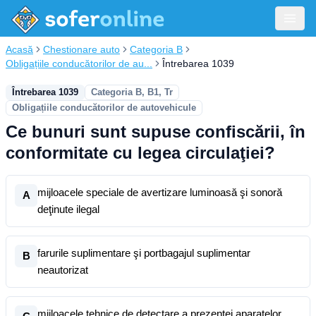
Acasă
Chestionare auto
Categoria B
Obligațiile conducătorilor de au...
Întrebarea 1039
Întrebarea 1039
Categoria B, B1, Tr
Obligațiile conducătorilor de autovehicule
Ce bunuri sunt supuse confiscării, în
conformitate cu legea circulaţiei?
mijloacele speciale de avertizare luminoasă şi sonoră
A
deţinute ilegal
farurile suplimentare şi portbagajul suplimentar
B
neautorizat
mijloacele tehnice de detectare a prezenţei aparatelor