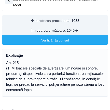
C
radar
Întrebarea precedentă:
1038
Întrebarea următoare:
1040
Verifică răspunsul
Explicație
Art. 215
(1) Mijloacele speciale de avertizare luminoase şi sonore,
precum şi dispozitivele care perturbă funcţionarea mijloacelor
tehnice de supraveghere a traficului confiscate, în condiţiile
legii, se predau la serviciul poliţiei rutiere pe raza căreia a fost
constatată fapta.