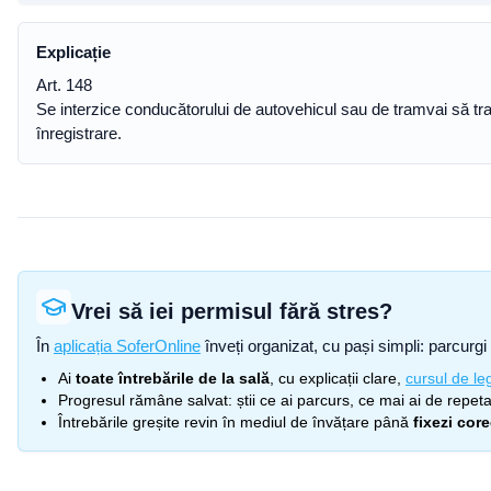
Explicație
Art. 148
Se interzice conducătorului de autovehicul sau de tramvai să tra
înregistrare.
Vrei să iei permisul fără stres?
În
aplicația SoferOnline
înveți organizat, cu pași simpli: parcurgi 
Ai
toate întrebările de la sală
, cu explicații clare,
cursul de leg
Progresul rămâne salvat: știi ce ai parcurs, ce mai ai de repetat
Întrebările greșite revin în mediul de învățare până
fixezi cor