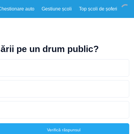
Chestionare auto
Gestiune școli
Top școli de șoferi
sării pe un drum public?
Verifică răspunsul