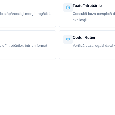
Toate întrebările
le stăpânești și mergi pregătit la
Consultă baza completă de 
explicații.
Codul Rutier
e întrebărilor, într-un format
Verifică baza legală dacă v