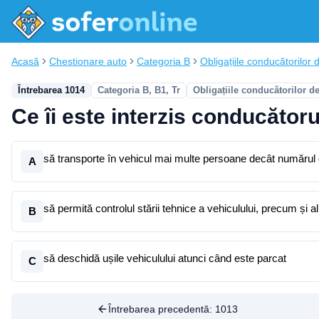
Acasă
Chestionare auto
Categoria B
Obligațiile conducătorilor d
Întrebarea 1014
Categoria B, B1, Tr
Obligațiile conducătorilor d
Ce îi este interzis conducător
să transporte în vehicul mai multe persoane decât numărul de 
A
să permită controlul stării tehnice a vehiculului, precum și al
B
să deschidă ușile vehiculului atunci când este parcat
C
Întrebarea precedentă:
1013