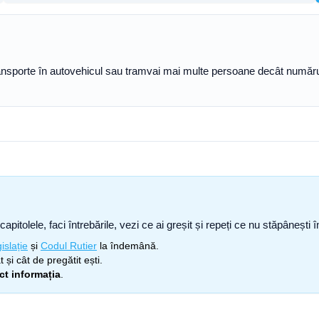
nsporte în autovehicul sau tramvai mai multe persoane decât numărul de
capitolele, faci întrebările, vezi ce ai greșit și repeți ce nu stăpâneșt
islație
și
Codul Rutier
la îndemână.
 și cât de pregătit ești.
ect informația
.