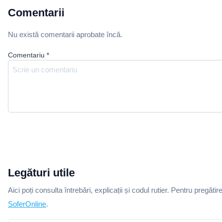
Comentarii
Nu există comentarii aprobate încă.
Comentariu
*
Legături utile
Aici poți consulta întrebări, explicații și codul rutier. Pentru pregătir
SoferOnline
.