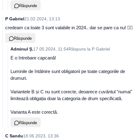
Răspunde
P Gabriel
21.02.2024, 13:13
credeam ca toate 3 sunt valabile in 2024.. dar se pare ca nu! 👎🏼
Răspunde
Adminul Ș.
17.05.2024, 11:54
Răspuns la
P Gabriel
E o întrebare capcană!
Luminile de întâlnire sunt obligatorii pe toate categoriile de
drumuri.
Variantele B și C nu sunt corecte, deoarece cuvântul "numai"
limitează obligația doar la categoria de drum specificată.
Varianta A este corectă.
Răspunde
C Sandu
18.06.2023, 13:36