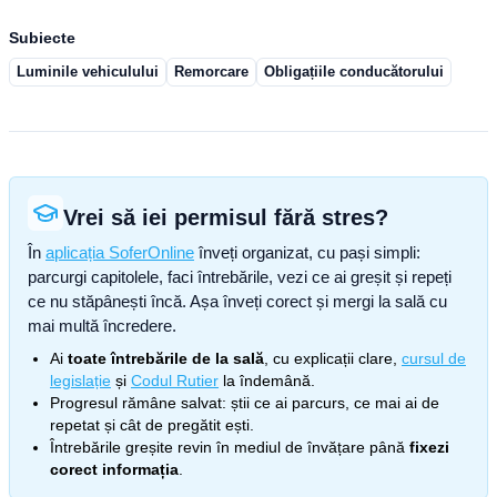
Subiecte
Luminile vehiculului
Remorcare
Obligațiile conducătorului
Vrei să iei permisul fără stres?
În
aplicația SoferOnline
înveți organizat, cu pași simpli:
parcurgi capitolele, faci întrebările, vezi ce ai greșit și repeți
ce nu stăpânești încă. Așa înveți corect și mergi la sală cu
mai multă încredere.
Ai
toate întrebările de la sală
, cu explicații clare,
cursul de
legislație
și
Codul Rutier
la îndemână.
Progresul rămâne salvat: știi ce ai parcurs, ce mai ai de
repetat și cât de pregătit ești.
Întrebările greșite revin în mediul de învățare până
fixezi
corect informația
.