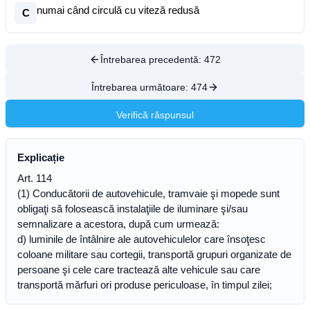
numai când circulă cu viteză redusă
C
Întrebarea precedentă:
472
Întrebarea următoare:
474
Verifică răspunsul
Explicație
Art. 114
(1) Conducătorii de autovehicule, tramvaie şi mopede sunt
obligaţi să folosească instalaţiile de iluminare şi/sau
semnalizare a acestora, după cum urmează:
d) luminile de întâlnire ale autovehiculelor care însoţesc
coloane militare sau cortegii, transportă grupuri organizate de
persoane şi cele care tractează alte vehicule sau care
transportă mărfuri ori produse periculoase, în timpul zilei;