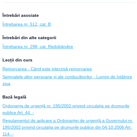
Întrebări asociate
Întrebarea nr. 512, cat. B
Întrebări din alte categorii
Întrebarea nr. 298, cat. Redobândire
Lecții din curs
Remorcarea - Când este interzisă remorcarea
Semnalele altor persoane și ale conducătorilor - Lumini de întâlnire
ziua
Bază legală
Ordonanța de urgență nr. 195/2002 privind circulația pe drumurile
publice Art. 44. -
Regulamentul de aplicare a Ordonanței de urgență a Guvernului nr.
195/2002 privind circulația pe drumurile publice din 04.10.2006 Art.
114. -