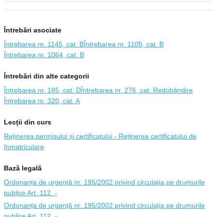
Întrebări asociate
Întrebarea nr. 1145, cat. B
Întrebarea nr. 1105, cat. B
Întrebarea nr. 1064, cat. B
Întrebări din alte categorii
Întrebarea nr. 185, cat. D
Întrebarea nr. 276, cat. Redobândire
Întrebarea nr. 320, cat. A
Lecții din curs
Reținerea permisului și certificatului - Reținerea certificatului de
înmatriculare
Bază legală
Ordonanța de urgență nr. 195/2002 privind circulația pe drumurile
publice Art. 112. -
Ordonanța de urgență nr. 195/2002 privind circulația pe drumurile
publice Art. 112. -