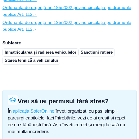
Ordonanța de urgență nr. 195/2002 privind circulația pe drumurile
publice Art. 112. -
Ordonanța de urgență nr. 195/2002 privind circulația pe drumurile
publice Art. 112. -
Subiecte
Înmatricularea și radierea vehiculelor
Sancțiuni rutiere
Starea tehnică a vehiculului
Vrei să iei permisul fără stres?
În
aplicația SoferOnline
înveți organizat, cu pași simpli:
parcurgi capitolele, faci întrebările, vezi ce ai greșit și repeți
ce nu stăpânești încă. Așa înveți corect și mergi la sală cu
mai multă încredere.