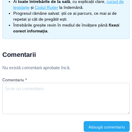
Ai
toate întrebările de la sală
, cu explicații clare,
cursul de
legislație
și
Codul Rutier
la îndemână.
Progresul rămâne salvat: știi ce ai parcurs, ce mai ai de
repetat și cât de pregătit ești.
Întrebările greșite revin în mediul de învățare până
fixezi
corect informația
.
Comentarii
Nu există comentarii aprobate încă.
Comentariu
*
Adaugă comentariu