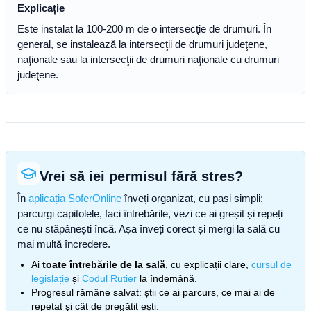
Explicație
Este instalat la 100-200 m de o intersecţie de drumuri. În
general, se instalează la intersecţii de drumuri judeţene,
naţionale sau la intersecţii de drumuri naţionale cu drumuri
judeţene.
Vrei să iei permisul fără stres?
În
aplicația SoferOnline
înveți organizat, cu pași simpli:
parcurgi capitolele, faci întrebările, vezi ce ai greșit și repeți
ce nu stăpânești încă. Așa înveți corect și mergi la sală cu
mai multă încredere.
Ai
toate întrebările de la sală
, cu explicații clare,
cursul de
legislație
și
Codul Rutier
la îndemână.
Progresul rămâne salvat: știi ce ai parcurs, ce mai ai de
repetat și cât de pregătit ești.