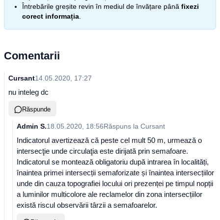
Întrebările greșite revin în mediul de învățare până
fixezi
corect informația
.
Comentarii
Cursant
14.05.2020, 17:27
nu inteleg dc
Răspunde
Admin S.
18.05.2020, 18:56
Răspuns la
Cursant
Indicatorul avertizează că peste cel mult 50 m, urmează o
intersecţie unde circulaţia este dirijată prin semafoare.
Indicatorul se montează obligatoriu după intrarea în localități,
înaintea primei intersecții semaforizate și înaintea intersecțiilor
unde din cauza topografiei locului ori prezenței pe timpul nopții
a luminilor multicolore ale reclamelor din zona intersecțiilor
există riscul observării târzii a semafoarelor.