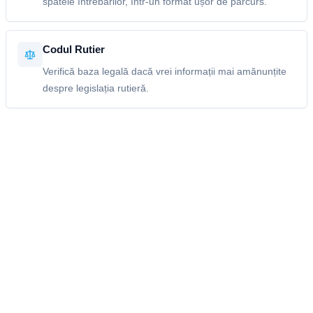
spatele întrebărilor, într-un format ușor de parcurs.
Codul Rutier
Verifică baza legală dacă vrei informații mai amănunțite
despre legislația rutieră.