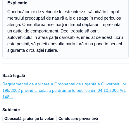
Explicație
Conducătorilor de vehicule le este interzis să aibă în timpul
mersului preocupări de natură a le distrage în mod periculos
atenţia. Consultarea unei harți în timpul deplasării reprezintă
un astfel de comportament. Deci trebuie să opriți
autovehiculul în afara parții carosabile, imediat ce acest lucru
este posibil, să puteți consulta harta fară a nu pune în pericol
siguranța circulației rutiere.
Bază legală
Regulamentul de aplicare a Ordonanței de urgență a Guvernului nr.
195/2002 privind circulația pe drumurile publice din 04.10.2006 Art.
148. -
Subiecte
Oboseală și atenție la volan
Conducere preventivă