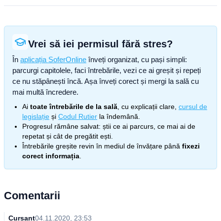
Vrei să iei permisul fără stres?
În
aplicația SoferOnline
înveți organizat, cu pași simpli:
parcurgi capitolele, faci întrebările, vezi ce ai greșit și repeți
ce nu stăpânești încă. Așa înveți corect și mergi la sală cu
mai multă încredere.
Ai
toate întrebările de la sală
, cu explicații clare,
cursul de
legislație
și
Codul Rutier
la îndemână.
Progresul rămâne salvat: știi ce ai parcurs, ce mai ai de
repetat și cât de pregătit ești.
Întrebările greșite revin în mediul de învățare până
fixezi
corect informația
.
Comentarii
Cursant
04.11.2020, 23:53