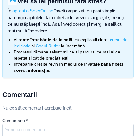
Vrei să iei permisul fără stres?
În
aplicația SoferOnline
înveți organizat, cu pași simpli:
parcurgi capitolele, faci întrebările, vezi ce ai greșit și repeți
ce nu stăpânești încă. Așa înveți corect și mergi la sală cu
mai multă încredere.
Ai
toate întrebările de la sală
, cu explicații clare,
cursul de
legislație
și
Codul Rutier
la îndemână.
Progresul rămâne salvat: știi ce ai parcurs, ce mai ai de
repetat și cât de pregătit ești.
Întrebările greșite revin în mediul de învățare până
fixezi
corect informația
.
Comentarii
Nu există comentarii aprobate încă.
Comentariu
*