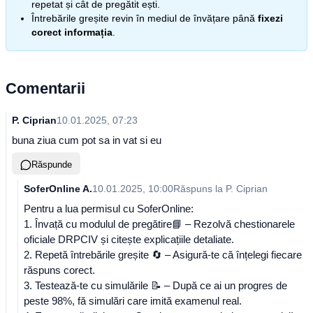
repetat și cât de pregătit ești.
Întrebările greșite revin în mediul de învățare până
fixezi
corect informația
.
Comentarii
P. Ciprian
10.01.2025, 07:23
buna ziua cum pot sa in vat si eu
Răspunde
SoferOnline A.
10.01.2025, 10:00
Răspuns la
P. Ciprian
Pentru a lua permisul cu SoferOnline:
1. Învață cu modulul de pregătire📘 – Rezolvă chestionarele
oficiale DRPCIV și citește explicațiile detaliate.
2. Repetă întrebările greșite 🔄 – Asigură-te că înțelegi fiecare
răspuns corect.
3. Testează-te cu simulările 📝 – După ce ai un progres de
peste 98%, fă simulări care imită examenul real.