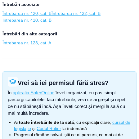
Întrebări asociate
Întrebarea nr. 420, cat. B
Întrebarea nr. 422, cat. B
Întrebarea nr. 410, cat. B
Întrebări din alte categorii
Întrebarea nr. 123, cat. A
Vrei să iei permisul fără stres?
În
aplicația SoferOnline
înveți organizat, cu pași simpli:
parcurgi capitolele, faci întrebările, vezi ce ai greșit și repeți
ce nu stăpânești încă. Așa înveți corect și mergi la sală cu
mai multă încredere.
Ai
toate întrebările de la sală
, cu explicații clare,
cursul de
legislație
și
Codul Rutier
la îndemână.
Progresul rămâne salvat: știi ce ai parcurs, ce mai ai de