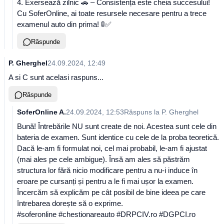
4. Exersează zilnic 🚗 – Consistența este cheia succesului!
Cu SoferOnline, ai toate resursele necesare pentru a trece
examenul auto din prima! 🚦✅
Răspunde
P. Gherghel
24.09.2024, 12:49
A si C sunt acelasi raspuns...
Răspunde
SoferOnline A.
24.09.2024, 12:53
Răspuns la
P. Gherghel
Bună! Întrebările NU sunt create de noi. Acestea sunt cele din
bateria de examen. Sunt identice cu cele de la proba teoretică.
Dacă le-am fi formulat noi, cel mai probabil, le-am fi ajustat
(mai ales pe cele ambigue). Însă am ales să păstrăm
structura lor fără nicio modificare pentru a nu-i induce în
eroare pe cursanți și pentru a le fi mai ușor la examen.
Încercăm să explicăm pe cât posibil de bine ideea pe care
întrebarea dorește să o exprime.
#soferonline #chestionareauto #DRPCIV.ro #DGPCI.ro