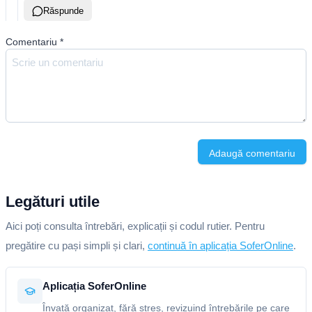
Răspunde
Comentariu
*
Adaugă comentariu
Legături utile
Aici poți consulta întrebări, explicații și codul rutier. Pentru
pregătire cu pași simpli și clari,
continuă în aplicația SoferOnline
.
Aplicația SoferOnline
Învață organizat, fără stres, revizuind întrebările pe care