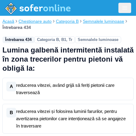
Acasă
Chestionare auto
Categoria B
Semnalele luminoase
Întrebarea 434
Întrebarea 434
Categoria B, B1, Tr
Semnalele luminoase
Lumina galbenă intermitentă instalată
în zona trecerilor pentru pietoni vă
obligă la:
reducerea vitezei, având grijă să feriți pietonii care
A
traversează
reducerea vitezei și folosirea luminii farurilor, pentru
B
avertizarea pietonilor care intenționează să se angajeze
în traversare