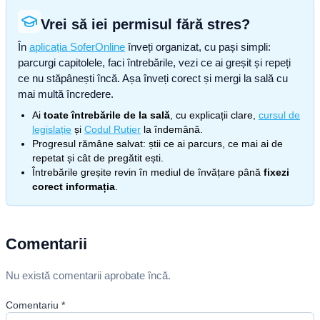
Vrei să iei permisul fără stres?
În
aplicația SoferOnline
înveți organizat, cu pași simpli:
parcurgi capitolele, faci întrebările, vezi ce ai greșit și repeți
ce nu stăpânești încă. Așa înveți corect și mergi la sală cu
mai multă încredere.
Ai
toate întrebările de la sală
, cu explicații clare,
cursul de
legislație
și
Codul Rutier
la îndemână.
Progresul rămâne salvat: știi ce ai parcurs, ce mai ai de
repetat și cât de pregătit ești.
Întrebările greșite revin în mediul de învățare până
fixezi
corect informația
.
Comentarii
Nu există comentarii aprobate încă.
Comentariu
*