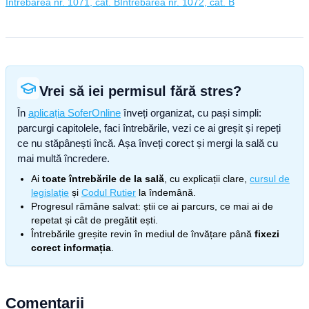
Întrebarea nr. 1071, cat. B
Întrebarea nr. 1072, cat. B
Vrei să iei permisul fără stres?
În
aplicația SoferOnline
înveți organizat, cu pași simpli:
parcurgi capitolele, faci întrebările, vezi ce ai greșit și repeți
ce nu stăpânești încă. Așa înveți corect și mergi la sală cu
mai multă încredere.
Ai
toate întrebările de la sală
, cu explicații clare,
cursul de
legislație
și
Codul Rutier
la îndemână.
Progresul rămâne salvat: știi ce ai parcurs, ce mai ai de
repetat și cât de pregătit ești.
Întrebările greșite revin în mediul de învățare până
fixezi
corect informația
.
Comentarii