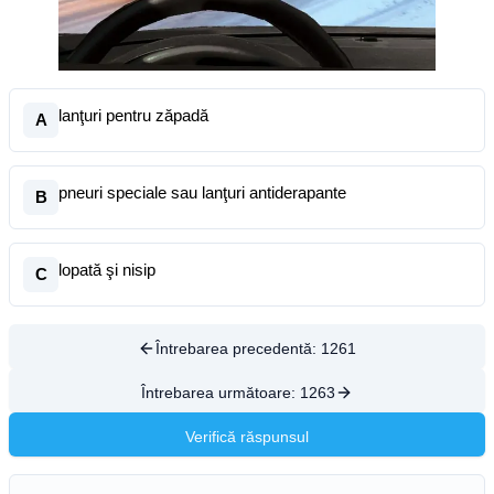
lanţuri pentru zăpadă
A
pneuri speciale sau lanţuri antiderapante
B
lopată şi nisip
C
Întrebarea precedentă:
1261
Întrebarea următoare:
1263
Verifică răspunsul