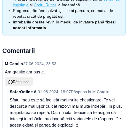
legislație
și
Codul Rutier
la îndemână.
Progresul rămâne salvat: știi ce ai parcurs, ce mai ai de
repetat și cât de pregătit ești.
Întrebările greșite revin în mediul de învățare până
fixezi
corect informația
.
Comentarii
M Catalin
27.06.2024, 23:53
Am gresito am pus c.
Răspunde
SoferOnline A.
01.08.2024, 18:07
Răspuns la
M Catalin
Sfatul meu este să faci cât mai multe chestionare. Te vei
descurca mai ușor cu cât rezolvi mai multe întrebări. În plus,
majoritatea se repetă. Dar nu uita, trebuie să te asiguri că
înțelegi întrebările, nu doar să reții variantele de răspuns. De
aceea există și partea de explicații. :)