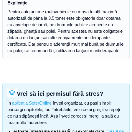
Explicație
Pentru autoturisme (autovehicule cu masa totală maximă
autorizată de pâna la 3,5 tone) este obligatorie doar dotarea
cu anvelope de iarnă, pe drumurile publice acoperite cu
zăpadă, gheaţă sau polei. Pentru acestea nu este obligatorie
dotarea cu lanţuri sau alte echipamente antiderapante
certificate. Dar pentru o aderență mult mai bună pe drumurile
cu polei, se recomandă și utilizarea lanţurilor antiderapante.
Vrei să iei permisul fără stres?
În
aplicația SoferOnline
înveți organizat, cu pași simpli:
parcurgi capitolele, faci întrebările, vezi ce ai greșit și repeți
ce nu stăpânești încă. Așa înveți corect și mergi la sală cu
mai multă încredere.
Ai
toate întrebările de la sală
, cu explicații clare,
cursul de