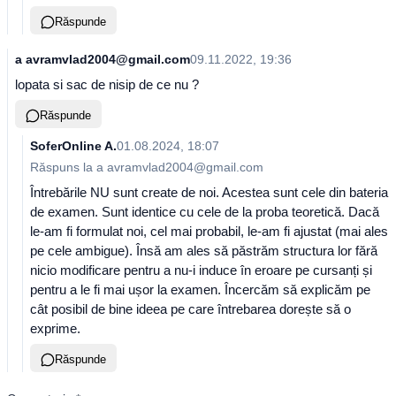
Răspunde
a avramvlad2004@gmail.com
09.11.2022, 19:36
lopata si sac de nisip de ce nu ?
Răspunde
SoferOnline A.
01.08.2024, 18:07
Răspuns la
a avramvlad2004@gmail.com
Întrebările NU sunt create de noi. Acestea sunt cele din bateria
de examen. Sunt identice cu cele de la proba teoretică. Dacă
le-am fi formulat noi, cel mai probabil, le-am fi ajustat (mai ales
pe cele ambigue). Însă am ales să păstrăm structura lor fără
nicio modificare pentru a nu-i induce în eroare pe cursanți și
pentru a le fi mai ușor la examen. Încercăm să explicăm pe
cât posibil de bine ideea pe care întrebarea dorește să o
exprime.
Răspunde