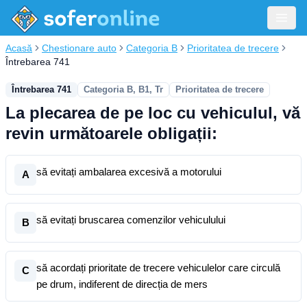
Acasă
Chestionare auto
Categoria B
Prioritatea de trecere
Întrebarea 741
Întrebarea 741
Categoria B, B1, Tr
Prioritatea de trecere
La plecarea de pe loc cu vehiculul, vă
revin următoarele obligații:
să evitați ambalarea excesivă a motorului
A
să evitați bruscarea comenzilor vehiculului
B
să acordați prioritate de trecere vehiculelor care circulă
C
pe drum, indiferent de direcția de mers