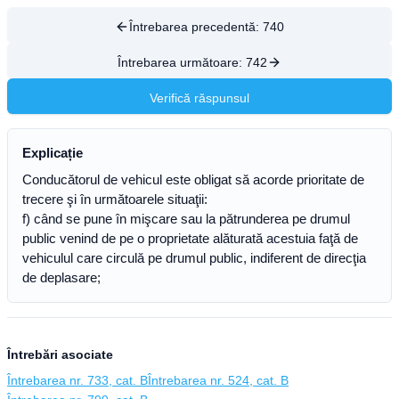
Întrebarea precedentă:
740
Întrebarea următoare:
742
Verifică răspunsul
Explicație
Conducătorul de vehicul este obligat să acorde prioritate de
trecere şi în următoarele situaţii:
f) când se pune în mişcare sau la pătrunderea pe drumul
public venind de pe o proprietate alăturată acestuia faţă de
vehiculul care circulă pe drumul public, indiferent de direcţia
de deplasare;
Întrebări asociate
Întrebarea nr. 733, cat. B
Întrebarea nr. 524, cat. B