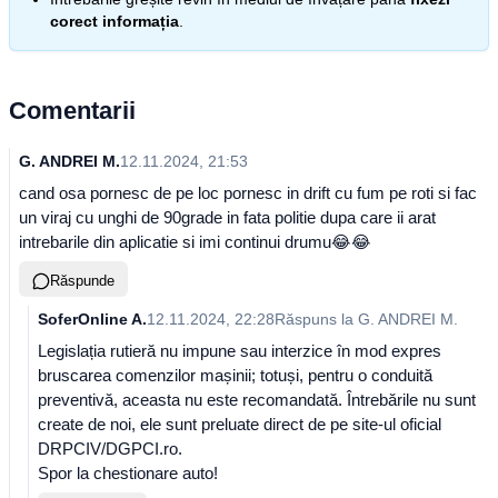
corect informația
.
Comentarii
G. ANDREI M.
12.11.2024, 21:53
cand osa pornesc de pe loc pornesc in drift cu fum pe roti si fac
un viraj cu unghi de 90grade in fata politie dupa care ii arat
intrebarile din aplicatie si imi continui drumu😂😂
Răspunde
SoferOnline A.
12.11.2024, 22:28
Răspuns la
G. ANDREI M.
Legislația rutieră nu impune sau interzice în mod expres
bruscarea comenzilor mașinii; totuși, pentru o conduită
preventivă, aceasta nu este recomandată. Întrebările nu sunt
create de noi, ele sunt preluate direct de pe site-ul oficial
DRPCIV/DGPCI.ro.
Spor la chestionare auto!