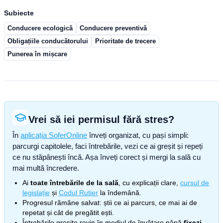
Subiecte
Conducere ecologică
Conducere preventivă
Obligațiile conducătorului
Prioritate de trecere
Punerea în mișcare
Vrei să iei permisul fără stres?
În
aplicația SoferOnline
înveți organizat, cu pași simpli:
parcurgi capitolele, faci întrebările, vezi ce ai greșit și repeți
ce nu stăpânești încă. Așa înveți corect și mergi la sală cu
mai multă încredere.
Ai
toate întrebările de la sală
, cu explicații clare,
cursul de
legislație
și
Codul Rutier
la îndemână.
Progresul rămâne salvat: știi ce ai parcurs, ce mai ai de
repetat și cât de pregătit ești.
Întrebările greșite revin în mediul de învățare până
fixezi