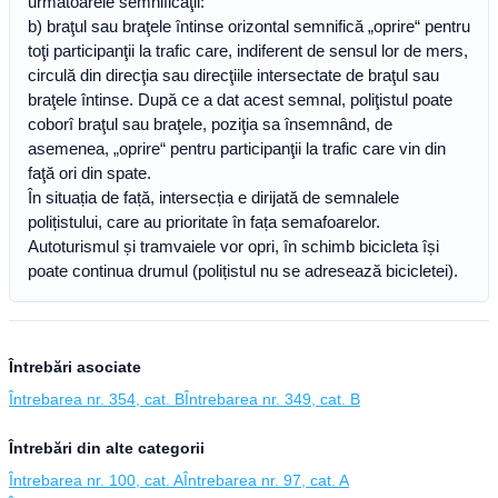
următoarele semnificaţii:
b) braţul sau braţele întinse orizontal semnifică „oprire“ pentru
toţi participanţii la trafic care, indiferent de sensul lor de mers,
circulă din direcţia sau direcţiile intersectate de braţul sau
braţele întinse. După ce a dat acest semnal, poliţistul poate
coborî braţul sau braţele, poziţia sa însemnând, de
asemenea, „oprire“ pentru participanţii la trafic care vin din
faţă ori din spate.
În situația de față, intersecția e dirijată de semnalele
polițistului, care au prioritate în fața semafoarelor.
Autoturismul și tramvaiele vor opri, în schimb bicicleta își
poate continua drumul (polițistul nu se adresează bicicletei).
Întrebări asociate
Întrebarea nr. 354, cat. B
Întrebarea nr. 349, cat. B
Întrebări din alte categorii
Întrebarea nr. 100, cat. A
Întrebarea nr. 97, cat. A