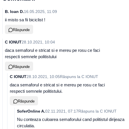
B. Ioan D.
16.05.2025, 11:09
ii misto sa fii biciclist !
Răspunde
C IONUT
28.10.2021, 10:04
daca semaforul e stricat si e mereu pe rosu ce faci
respecti semnele politistului
Răspunde
C IONUT
28.10.2021, 10:05
Răspuns la
C IONUT
daca semaforul e stricat si e mereu pe rosu ce faci
respecti semnele politistului.
Răspunde
SoferOnline A.
02.11.2021, 07:17
Răspuns la
C IONUT
Nu conteaza culoarea semaforului cand politistul dirijeaza
circulatia.