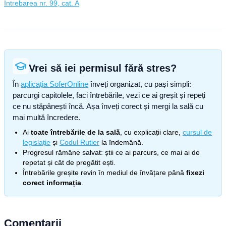
Întrebarea nr. 99, cat. A
Vrei să iei permisul fără stres?
În
aplicația SoferOnline
înveți organizat, cu pași simpli:
parcurgi capitolele, faci întrebările, vezi ce ai greșit și repeți
ce nu stăpânești încă. Așa înveți corect și mergi la sală cu
mai multă încredere.
Ai
toate întrebările de la sală
, cu explicații clare,
cursul de
legislație
și
Codul Rutier
la îndemână.
Progresul rămâne salvat: știi ce ai parcurs, ce mai ai de
repetat și cât de pregătit ești.
Întrebările greșite revin în mediul de învățare până
fixezi
corect informația
.
Comentarii