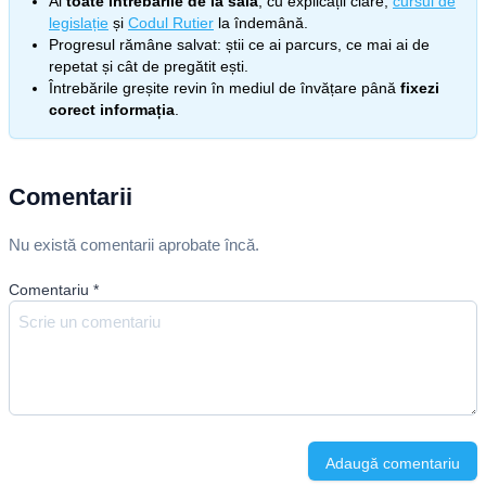
Ai
toate întrebările de la sală
, cu explicații clare,
cursul de
legislație
și
Codul Rutier
la îndemână.
Progresul rămâne salvat: știi ce ai parcurs, ce mai ai de
repetat și cât de pregătit ești.
Întrebările greșite revin în mediul de învățare până
fixezi
corect informația
.
Comentarii
Nu există comentarii aprobate încă.
Comentariu
*
Adaugă comentariu