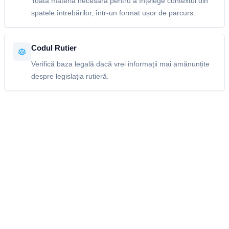
Toată materia necesară pentru a înțelege contextul din
spatele întrebărilor, într-un format ușor de parcurs.
Codul Rutier
Verifică baza legală dacă vrei informații mai amănunțite
despre legislația rutieră.