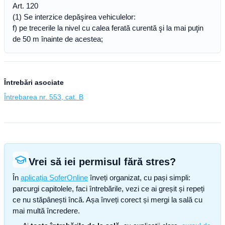
Art. 120
(1) Se interzice depăşirea vehiculelor:
f) pe trecerile la nivel cu calea ferată curentă şi la mai puţin
de 50 m înainte de acestea;
Întrebări asociate
Întrebarea nr. 553, cat. B
Vrei să iei permisul fără stres?
În
aplicația SoferOnline
înveți organizat, cu pași simpli:
parcurgi capitolele, faci întrebările, vezi ce ai greșit și repeți
ce nu stăpânești încă. Așa înveți corect și mergi la sală cu
mai multă încredere.