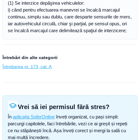
(1) Se interzice depăşirea vehiculelor:
i) când pentru efectuarea manevrei se încalcă marcajul
continuu, simplu sau dublu, care desparte sensurile de mers,
iar autovehiculul circulă, chiar şi parţial, pe sensul opus, ori
se încalcă marcajul care delimitează spaţiul de interzicere;
Întrebări din alte categorii
Întrebarea nr. 173, cat. A
Vrei să iei permisul fără stres?
În
aplicația SoferOnline
înveți organizat, cu pași simpli:
parcurgi capitolele, faci întrebările, vezi ce ai greșit și repeți
ce nu stăpânești încă. Așa înveți corect și mergi la sală cu
mai multă încredere.