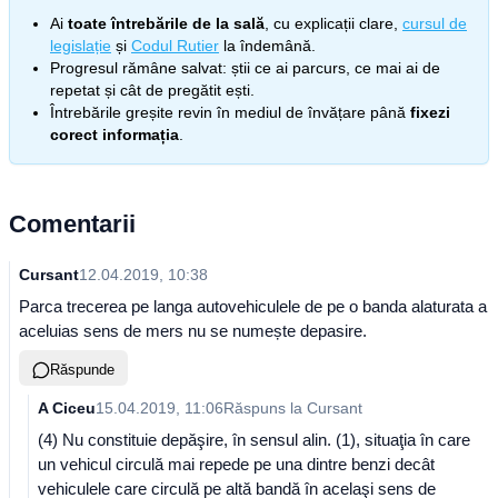
Ai
toate întrebările de la sală
, cu explicații clare,
cursul de
legislație
și
Codul Rutier
la îndemână.
Progresul rămâne salvat: știi ce ai parcurs, ce mai ai de
repetat și cât de pregătit ești.
Întrebările greșite revin în mediul de învățare până
fixezi
corect informația
.
Comentarii
Cursant
12.04.2019, 10:38
Parca trecerea pe langa autovehiculele de pe o banda alaturata a
aceluias sens de mers nu se numește depasire.
Răspunde
A Ciceu
15.04.2019, 11:06
Răspuns la
Cursant
(4) Nu constituie depăşire, în sensul alin. (1), situaţia în care
un vehicul circulă mai repede pe una dintre benzi decât
vehiculele care circulă pe altă bandă în acelaşi sens de