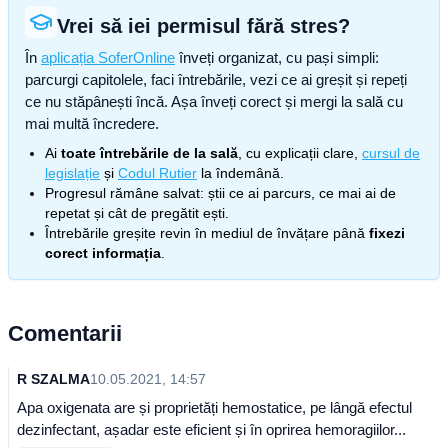
Vrei să iei permisul fără stres?
În
aplicația SoferOnline
înveți organizat, cu pași simpli:
parcurgi capitolele, faci întrebările, vezi ce ai greșit și repeți
ce nu stăpânești încă. Așa înveți corect și mergi la sală cu
mai multă încredere.
Ai
toate întrebările de la sală
, cu explicații clare,
cursul de
legislație
și
Codul Rutier
la îndemână.
Progresul rămâne salvat: știi ce ai parcurs, ce mai ai de
repetat și cât de pregătit ești.
Întrebările greșite revin în mediul de învățare până
fixezi
corect informația
.
Comentarii
R SZALMA
10.05.2021, 14:57
Apa oxigenata are și proprietăți hemostatice, pe lângă efectul
dezinfectant, așadar este eficient și în oprirea hemoragiilor...