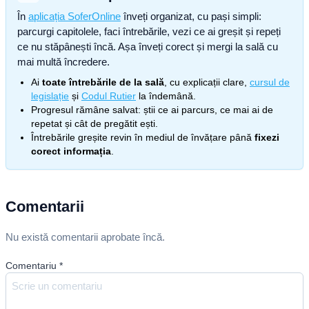
În
aplicația SoferOnline
înveți organizat, cu pași simpli:
parcurgi capitolele, faci întrebările, vezi ce ai greșit și repeți
ce nu stăpânești încă. Așa înveți corect și mergi la sală cu
mai multă încredere.
Ai
toate întrebările de la sală
, cu explicații clare,
cursul de
legislație
și
Codul Rutier
la îndemână.
Progresul rămâne salvat: știi ce ai parcurs, ce mai ai de
repetat și cât de pregătit ești.
Întrebările greșite revin în mediul de învățare până
fixezi
corect informația
.
Comentarii
Nu există comentarii aprobate încă.
Comentariu
*