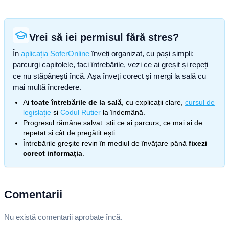
Vrei să iei permisul fără stres?
În
aplicația SoferOnline
înveți organizat, cu pași simpli:
parcurgi capitolele, faci întrebările, vezi ce ai greșit și repeți
ce nu stăpânești încă. Așa înveți corect și mergi la sală cu
mai multă încredere.
Ai
toate întrebările de la sală
, cu explicații clare,
cursul de
legislație
și
Codul Rutier
la îndemână.
Progresul rămâne salvat: știi ce ai parcurs, ce mai ai de
repetat și cât de pregătit ești.
Întrebările greșite revin în mediul de învățare până
fixezi
corect informația
.
Comentarii
Nu există comentarii aprobate încă.