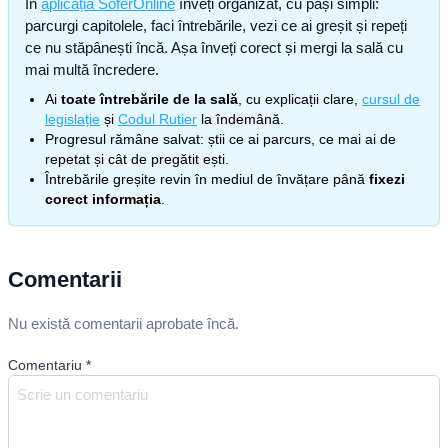
În
aplicația SoferOnline
înveți organizat, cu pași simpli:
parcurgi capitolele, faci întrebările, vezi ce ai greșit și repeți
ce nu stăpânești încă. Așa înveți corect și mergi la sală cu
mai multă încredere.
Ai
toate întrebările de la sală
, cu explicații clare,
cursul de
legislație
și
Codul Rutier
la îndemână.
Progresul rămâne salvat: știi ce ai parcurs, ce mai ai de
repetat și cât de pregătit ești.
Întrebările greșite revin în mediul de învățare până
fixezi
corect informația
.
Comentarii
Nu există comentarii aprobate încă.
Comentariu
*