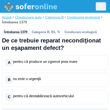
Acasă
Chestionare auto
Categoria B
Conducere ecologică
Întrebarea 1379
Întrebarea 1379
Categoria B, B1, Tr
Conducere ecologică
De ce trebuie reparat necondiţionat
un eşapament defect?
pentru că produce un zgomot prea mare
A
nu este o urgenţă
B
pentru că destabilizează autovehiculul
C