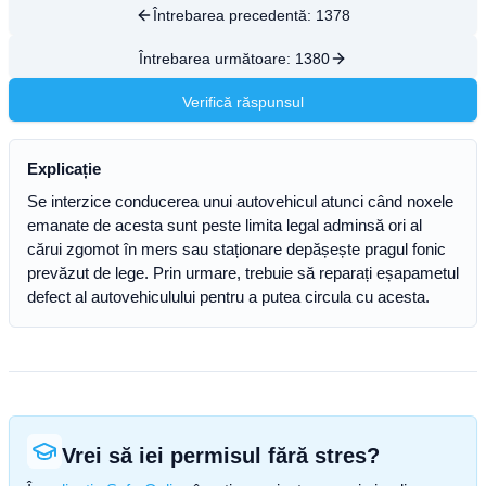
Întrebarea precedentă:
1378
Întrebarea următoare:
1380
Verifică răspunsul
Explicație
Se interzice conducerea unui autovehicul atunci când noxele
emanate de acesta sunt peste limita legal adminsă ori al
cărui zgomot în mers sau staționare depășește pragul fonic
prevăzut de lege. Prin urmare, trebuie să reparați eșapametul
defect al autovehiculului pentru a putea circula cu acesta.
Vrei să iei permisul fără stres?