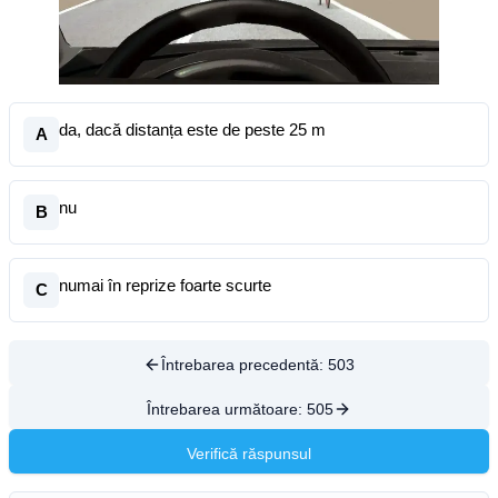
da, dacă distanța este de peste 25 m
A
nu
B
numai în reprize foarte scurte
C
Întrebarea precedentă:
503
Întrebarea următoare:
505
Verifică răspunsul