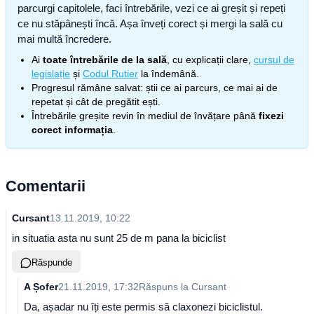
parcurgi capitolele, faci întrebările, vezi ce ai greșit și repeți
ce nu stăpânești încă. Așa înveți corect și mergi la sală cu
mai multă încredere.
Ai
toate întrebările de la sală
, cu explicații clare,
cursul de
legislație
și
Codul Rutier
la îndemână.
Progresul rămâne salvat: știi ce ai parcurs, ce mai ai de
repetat și cât de pregătit ești.
Întrebările greșite revin în mediul de învățare până
fixezi
corect informația
.
Comentarii
Cursant
13.11.2019, 10:22
in situatia asta nu sunt 25 de m pana la biciclist
Răspunde
A Șofer
21.11.2019, 17:32
Răspuns la
Cursant
Da, așadar nu îți este permis să claxonezi biciclistul.