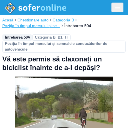
Acasă
Chestionare auto
Categoria B
Poziția în timpul mersului și se...
Întrebarea 504
Întrebarea 504
Categoria B, B1, Tr
Poziția în timpul mersului și semnalele conducătorilor de
autovehicule
Vă este permis să claxonați un
biciclist înainte de a-l depăși?