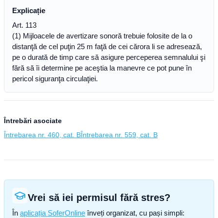
Explicație
Art. 113
(1) Mijloacele de avertizare sonoră trebuie folosite de la o
distanţă de cel puţin 25 m faţă de cei cărora li se adresează,
pe o durată de timp care să asigure perceperea semnalului şi
fără să îi determine pe aceştia la manevre ce pot pune în
pericol siguranţa circulaţiei.
Întrebări asociate
Întrebarea nr. 460, cat. B
Întrebarea nr. 559, cat. B
Vrei să iei permisul fără stres?
În
aplicația SoferOnline
înveți organizat, cu pași simpli: