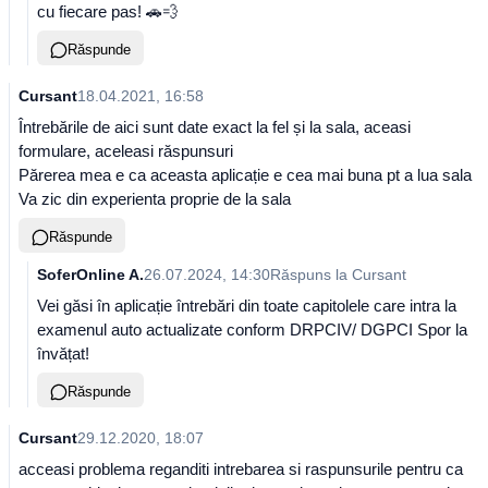
cu fiecare pas! 🚗💨
Răspunde
Cursant
18.04.2021, 16:58
Întrebările de aici sunt date exact la fel și la sala, aceasi
formulare, aceleasi răspunsuri
Părerea mea e ca aceasta aplicație e cea mai buna pt a lua sala
Va zic din experienta proprie de la sala
Răspunde
SoferOnline A.
26.07.2024, 14:30
Răspuns la
Cursant
Vei găsi în aplicație întrebări din toate capitolele care intra la
examenul auto actualizate conform DRPCIV/ DGPCI Spor la
învățat!
Răspunde
Cursant
29.12.2020, 18:07
acceasi problema reganditi intrebarea si raspunsurile pentru ca