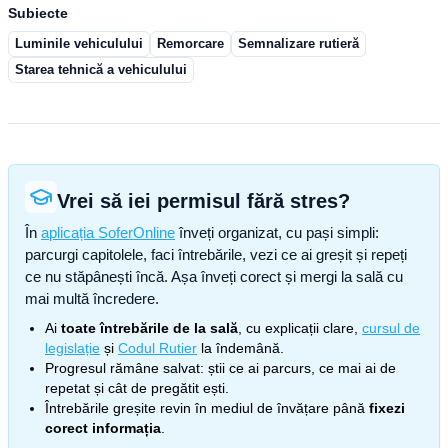
Subiecte
Luminile vehiculului
Remorcare
Semnalizare rutieră
Starea tehnică a vehiculului
Vrei să iei permisul fără stres?
În
aplicația SoferOnline
înveți organizat, cu pași simpli:
parcurgi capitolele, faci întrebările, vezi ce ai greșit și repeți
ce nu stăpânești încă. Așa înveți corect și mergi la sală cu
mai multă încredere.
Ai
toate întrebările de la sală
, cu explicații clare,
cursul de
legislație
și
Codul Rutier
la îndemână.
Progresul rămâne salvat: știi ce ai parcurs, ce mai ai de
repetat și cât de pregătit ești.
Întrebările greșite revin în mediul de învățare până
fixezi
corect informația
.