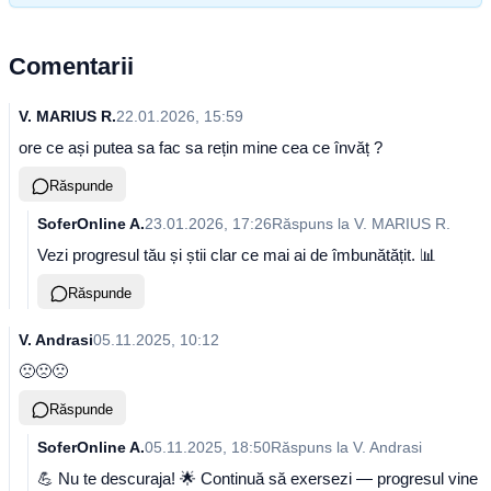
Comentarii
V. MARIUS R.
22.01.2026, 15:59
ore ce ași putea sa fac sa rețin mine cea ce învăț ?
Răspunde
SoferOnline A.
23.01.2026, 17:26
Răspuns la
V. MARIUS R.
Vezi progresul tău și știi clar ce mai ai de îmbunătățit. 📊
Răspunde
V. Andrasi
05.11.2025, 10:12
🙁🙁🙁
Răspunde
SoferOnline A.
05.11.2025, 18:50
Răspuns la
V. Andrasi
💪 Nu te descuraja! 🌟 Continuă să exersezi — progresul vine