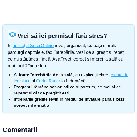
Vrei să iei permisul fără stres?
În
aplicația SoferOnline
înveți organizat, cu pași simpli:
parcurgi capitolele, faci întrebările, vezi ce ai greșit și repeți
ce nu stăpânești încă. Așa înveți corect și mergi la sală cu
mai multă încredere.
Ai
toate întrebările de la sală
, cu explicații clare,
cursul de
legislație
și
Codul Rutier
la îndemână.
Progresul rămâne salvat: știi ce ai parcurs, ce mai ai de
repetat și cât de pregătit ești.
Întrebările greșite revin în mediul de învățare până
fixezi
corect informația
.
Comentarii