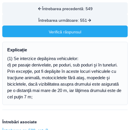
Întrebarea precedentă:
549
Întrebarea următoare:
551
Verifică răspunsul
Explicație
(1) Se interzice depăşirea vehiculelor:
d) pe pasaje denivelate, pe poduri, sub poduri şi în tuneluri.
Prin excepţie, pot fi depăşite în aceste locuri vehiculele cu
tracţiune animală, motocicletele fără ataş, mopedele şi
bicicletele, dacă vizibilitatea asupra drumului este asigurată
pe o distanţă mai mare de 20 m, iar lăţimea drumului este de
cel puţin 7 m;
Întrebări asociate