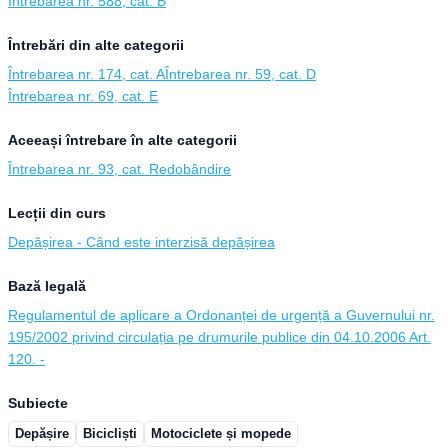
Întrebarea nr. 588, cat. B
Întrebări din alte categorii
Întrebarea nr. 174, cat. A
Întrebarea nr. 59, cat. D
Întrebarea nr. 69, cat. E
Aceeași întrebare în alte categorii
Întrebarea nr. 93, cat. Redobândire
Lecții din curs
Depășirea - Când este interzisă depășirea
Bază legală
Regulamentul de aplicare a Ordonanței de urgență a Guvernului nr.
195/2002 privind circulația pe drumurile publice din 04.10.2006 Art.
120. -
Subiecte
Depășire
Bicicliști
Motociclete și mopede