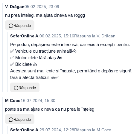
V. Drăgan
05.02.2025, 23:09
nu prea inteleg, ma ajuta cineva va roggg
Răspunde
SoferOnline A.
06.02.2025, 15:16
Răspuns la
V. Drăgan
Pe poduri, depășirea este interzisă, dar există excepții pentru:
✅ Vehicule cu tracțiune animală🐴
✅ Motociclete fără ataș 🏍️
✅ Biciclete 🚴
Acestea sunt mai lente și înguste, permițând o depășire sigură
fără a afecta traficul. 🚗✅
Răspunde
M Coco
16.07.2024, 15:30
poate sa ma ajute cineva ca nu prea le înțeleg
Răspunde
SoferOnline A.
29.07.2024, 12:28
Răspuns la
M Coco