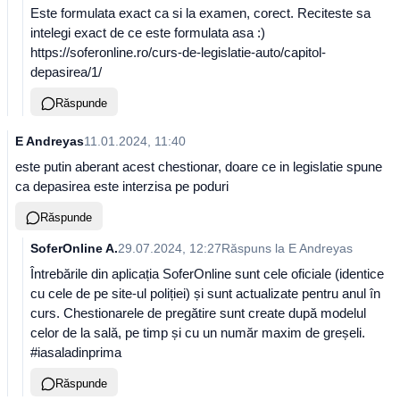
Este formulata exact ca si la examen, corect. Reciteste sa
intelegi exact de ce este formulata asa :)
https://soferonline.ro/curs-de-legislatie-auto/capitol-
depasirea/1/
Răspunde
E Andreyas
11.01.2024, 11:40
este putin aberant acest chestionar, doare ce in legislatie spune
ca depasirea este interzisa pe poduri
Răspunde
SoferOnline A.
29.07.2024, 12:27
Răspuns la
E Andreyas
Întrebările din aplicația SoferOnline sunt cele oficiale (identice
cu cele de pe site-ul poliției) și sunt actualizate pentru anul în
curs. Chestionarele de pregătire sunt create după modelul
celor de la sală, pe timp și cu un număr maxim de greșeli.
#iasaladinprima
Răspunde