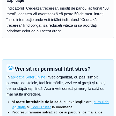
Explicație
Indicatorul “Cedează trecerea”, însoțit de panoul adițional “50
metri”, acestea vă avertizează că peste 50 de metri intrați
într-o intersecție unde veți întâlni indicatorul “Cedează
trecerea” fiind obligați să reduceți viteza și să acordați
prioritate celor ce au acest drept.
Vrei să iei permisul fără stres?
În
aplicația SoferOnline
înveți organizat, cu pași simpli:
parcurgi capitolele, faci întrebările, vezi ce ai greșit și repeți
ce nu stăpânești încă. Așa înveți corect și mergi la sală cu
mai multă încredere.
Ai
toate întrebările de la sală
, cu explicații clare,
cursul de
legislație
și
Codul Rutier
la îndemână.
Progresul rămâne salvat: știi ce ai parcurs, ce mai ai de