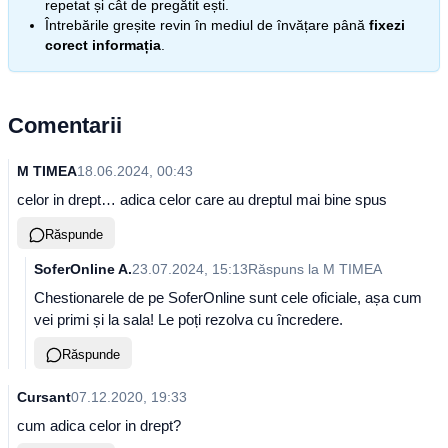
repetat și cât de pregătit ești.
Întrebările greșite revin în mediul de învățare până
fixezi
corect informația
.
Comentarii
M TIMEA
18.06.2024, 00:43
celor in drept… adica celor care au dreptul mai bine spus
Răspunde
SoferOnline A.
23.07.2024, 15:13
Răspuns la
M TIMEA
Chestionarele de pe SoferOnline sunt cele oficiale, așa cum
vei primi și la sala! Le poți rezolva cu încredere.
Răspunde
Cursant
07.12.2020, 19:33
cum adica celor in drept?