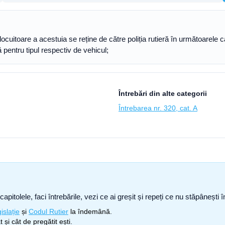
locuitoare a acestuia se reține de către poliția rutieră în următoarele c
pentru tipul respectiv de vehicul;
Întrebări din alte categorii
Întrebarea nr. 320, cat. A
capitolele, faci întrebările, vezi ce ai greșit și repeți ce nu stăpâneșt
islație
și
Codul Rutier
la îndemână.
 și cât de pregătit ești.