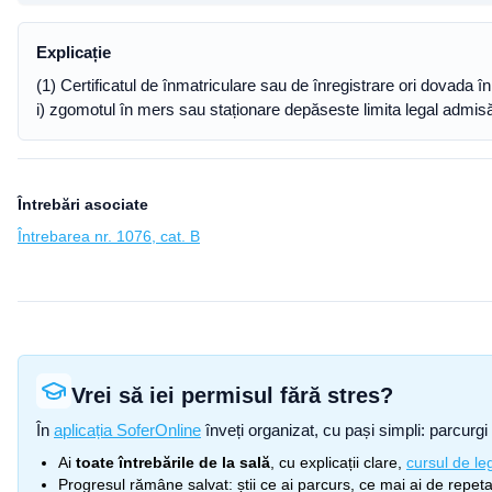
Explicație
(1) Certificatul de înmatriculare sau de înregistrare ori dovada în
i) zgomotul în mers sau staționare depăseste limita legal admisă 
Întrebări asociate
Întrebarea nr. 1076, cat. B
Vrei să iei permisul fără stres?
În
aplicația SoferOnline
înveți organizat, cu pași simpli: parcurgi 
Ai
toate întrebările de la sală
, cu explicații clare,
cursul de leg
Progresul rămâne salvat: știi ce ai parcurs, ce mai ai de repetat