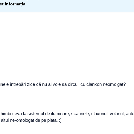
ect informația
.
le întrebări zice că nu ai voie să circuli cu clanxon neomolgat?
mbi ceva la sistemul de iluminare, scaunele, claxonul, volanul, ante
altul ne-omologat de pe piata. :)