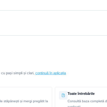
e cu pași simpli și clari,
continuă în aplicația
Toate întrebările
le stăpânești și mergi pregătit la
Consultă baza completă de 
explicații.