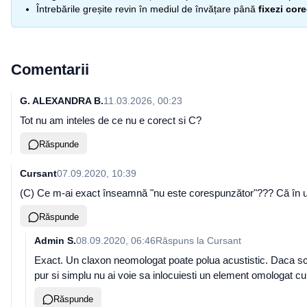
Întrebările greșite revin în mediul de învățare până
fixezi cor
Comentarii
G. ALEXANDRA B.
11.03.2026, 00:23
Tot nu am inteles de ce nu e corect si C?
Răspunde
Cursant
07.09.2020, 10:39
(C) Ce m-ai exact înseamnă "nu este corespunzător"??? Că în une
Răspunde
Admin S.
08.09.2020, 06:46
Răspuns la
Cursant
Exact. Un claxon neomologat poate polua acustistic. Daca schi
pur si simplu nu ai voie sa inlocuiesti un element omologat cu 
Răspunde