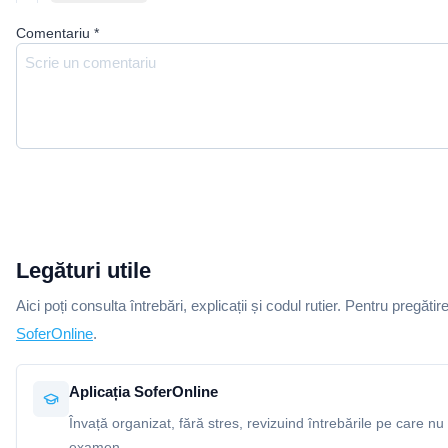
Comentariu
*
Legături utile
Aici poți consulta întrebări, explicații și codul rutier. Pentru pregătir
SoferOnline
.
Aplicația SoferOnline
Învață organizat, fără stres, revizuind întrebările pe care nu 
examen.