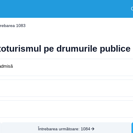
trebarea 1083
utoturismul pe drumurile publice
 admisă
Întrebarea următoare:
1084