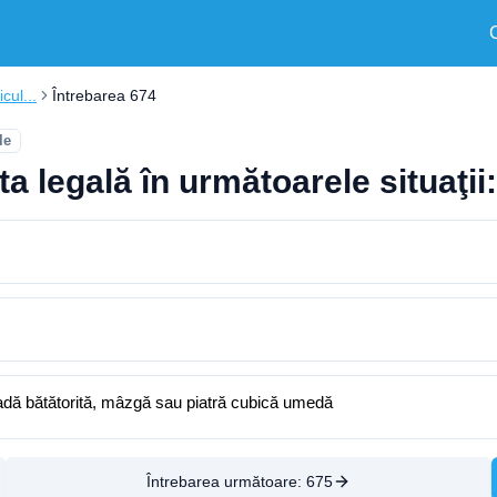
cul...
Întrebarea 674
le
ta legală în următoarele situaţii:
padă bătătorită, mâzgă sau piatră cubică umedă
Întrebarea următoare:
675