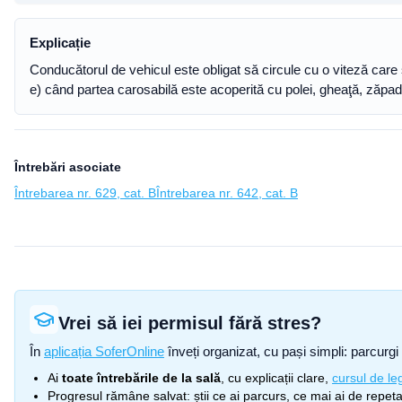
Explicație
Conducătorul de vehicul este obligat să circule cu o viteză care s
e) când partea carosabilă este acoperită cu polei, gheaţă, zăpa
Întrebări asociate
Întrebarea nr. 629, cat. B
Întrebarea nr. 642, cat. B
Vrei să iei permisul fără stres?
În
aplicația SoferOnline
înveți organizat, cu pași simpli: parcurgi 
Ai
toate întrebările de la sală
, cu explicații clare,
cursul de leg
Progresul rămâne salvat: știi ce ai parcurs, ce mai ai de repetat