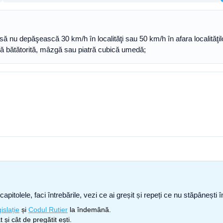
ă nu depăşească 30 km/h în localităţi sau 50 km/h în afara localităţilor
dă bătătorită, mâzgă sau piatră cubică umedă;
capitolele, faci întrebările, vezi ce ai greșit și repeți ce nu stăpâneșt
islație
și
Codul Rutier
la îndemână.
 și cât de pregătit ești.