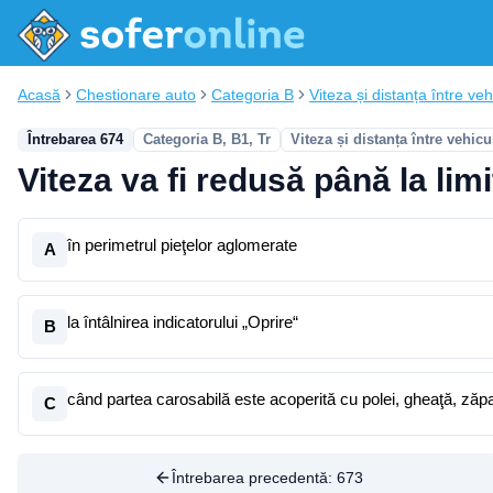
Acasă
Chestionare auto
Categoria B
Viteza și distanța între vehi
Întrebarea 674
Categoria B, B1, Tr
Viteza și distanța între vehicu
Viteza va fi redusă până la limi
în perimetrul pieţelor aglomerate
A
la întâlnirea indicatorului „Oprire“
B
când partea carosabilă este acoperită cu polei, gheaţă, ză
C
Întrebarea precedentă:
673