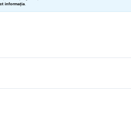
ect informația
.