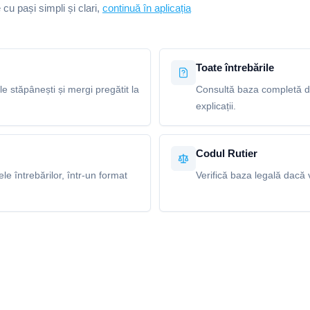
e cu pași simpli și clari,
continuă în aplicația
Toate întrebările
le stăpânești și mergi pregătit la
Consultă baza completă de 
explicații.
Codul Rutier
e întrebărilor, într-un format
Verifică baza legală dacă v