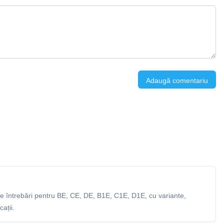
Adaugă comentariu
 întrebări pentru BE, CE, DE, B1E, C1E, D1E, cu variante,
ații.