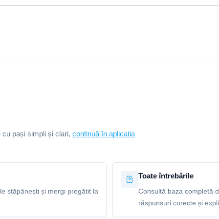
e cu pași simpli și clari,
continuă în aplicația
Toate întrebările
le stăpânești și mergi pregătit la
Consultă baza completă de
răspunsuri corecte și explic