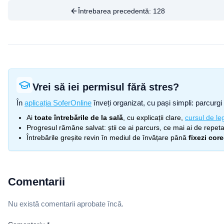
Întrebarea precedentă:
128
Vrei să iei permisul fără stres?
În
aplicația SoferOnline
înveți organizat, cu pași simpli: parcurgi 
Ai
toate întrebările de la sală
, cu explicații clare,
cursul de leg
Progresul rămâne salvat: știi ce ai parcurs, ce mai ai de repetat
Întrebările greșite revin în mediul de învățare până
fixezi cor
Comentarii
Nu există comentarii aprobate încă.