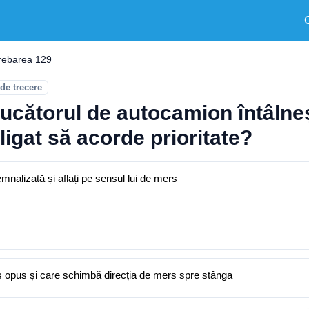
trebarea 129
 de trecere
ucătorul de autocamion întâlneș
ligat să acorde prioritate?
emnalizată și aflați pe sensul lui de mers
sens opus și care schimbă direcția de mers spre stânga