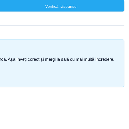
Verifică răspunsul
i încă. Așa înveți corect și mergi la sală cu mai multă încredere.