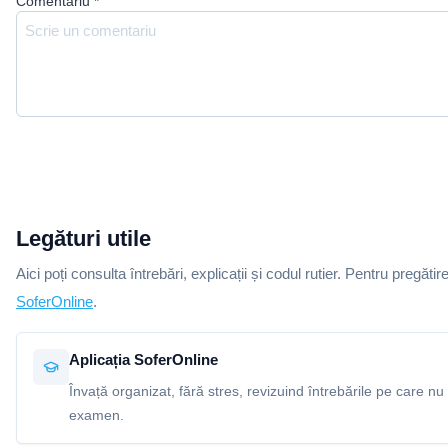
Comentariu
*
Legături utile
Aici poți consulta întrebări, explicații și codul rutier. Pentru pregătir
SoferOnline
.
Aplicația SoferOnline
Învață organizat, fără stres, revizuind întrebările pe care nu 
examen.