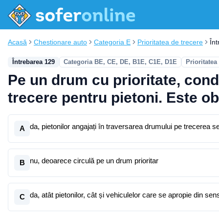
Acasă
Chestionare auto
Categoria E
Prioritatea de trecere
În
Întrebarea 129
Categoria BE, CE, DE, B1E, C1E, D1E
Prioritatea
Pe un drum cu prioritate, cond
trecere pentru pietoni. Este ob
da, pietonilor angajați în traversarea drumului pe trecerea s
A
nu, deoarece circulă pe un drum prioritar
B
da, atât pietonilor, cât și vehiculelor care se apropie din 
C