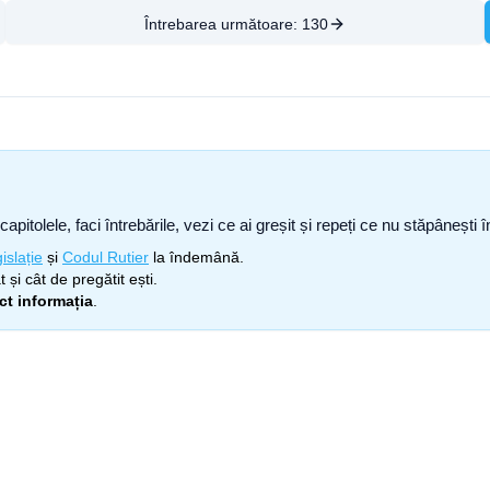
Întrebarea următoare:
130
capitolele, faci întrebările, vezi ce ai greșit și repeți ce nu stăpâneșt
islație
și
Codul Rutier
la îndemână.
 și cât de pregătit ești.
ect informația
.