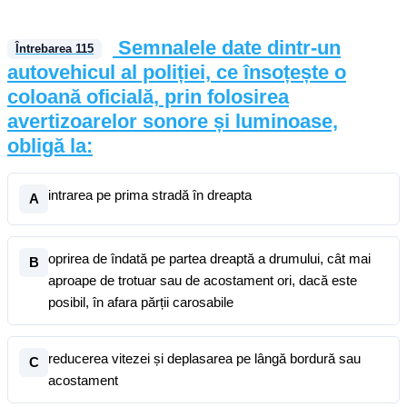
Semnalele date dintr-un
Întrebarea
115
autovehicul al poliției, ce însoțește o
coloană oficială, prin folosirea
avertizoarelor sonore și luminoase,
obligă la:
intrarea pe prima stradă în dreapta
A
oprirea de îndată pe partea dreaptă a drumului, cât mai
B
aproape de trotuar sau de acostament ori, dacă este
posibil, în afara părții carosabile
reducerea vitezei și deplasarea pe lângă bordură sau
C
acostament