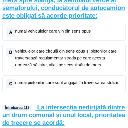
mers spre stânga, la semnalul verde al
semaforului, conducătorul de autocamion
este obligat să acorde prioritate:
numai vehiculelor care vin din sens opus
A
vehiculelor care circulă din sens opus și pietonilor care
B
traversează regulamentar strada pe care acesta
urmează să intre, aflați pe sensul său de mers
numai pietonilor care sunt angajați în traversarea străzii
C
La intersecția nedirijată dintre
Întrebarea
119
un drum comunal și unul local, prioritatea
de trecere se acordă: