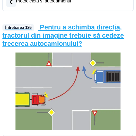
motocicleta și autocamionul
C
Pentru a schimba direcția,
Întrebarea
126
tractorul din imagine trebuie să cedeze
trecerea autocamionului?