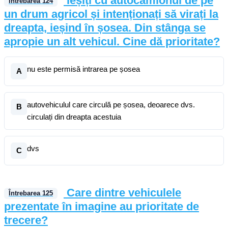
Ieșiți cu autocamionul de pe
Întrebarea
124
un drum agricol și intenționați să virați la
dreapta, ieșind în șosea. Din stânga se
apropie un alt vehicul. Cine dă prioritate?
nu este permisă intrarea pe șosea
A
autovehiculul care circulă pe șosea, deoarece dvs.
B
circulați din dreapta acestuia
dvs
C
Care dintre vehiculele
Întrebarea
125
prezentate în imagine au prioritate de
trecere?