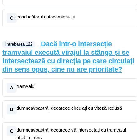
conducătorul autocamionului
C
Dacă într-o intersecție
Întrebarea
122
tramvaiul execută virajul la stânga și se
intersectează cu direcția pe care circulați
din sens opus, cine nu are prioritate?
tramvaiul
A
dumneavoastră, deoarece circulați cu viteză redusă
B
dumneavoastră, deoarece vă intersectați cu tramvaiul
C
aflat în mers