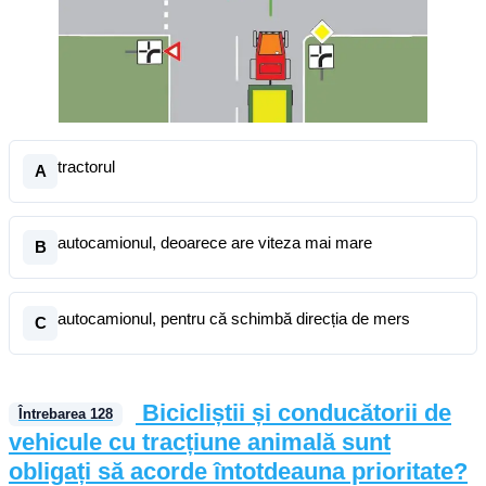
tractorul
A
autocamionul, deoarece are viteza mai mare
B
autocamionul, pentru că schimbă direcția de mers
C
Bicicliștii și conducătorii de
Întrebarea
128
vehicule cu tracțiune animală sunt
obligați să acorde întotdeauna prioritate?