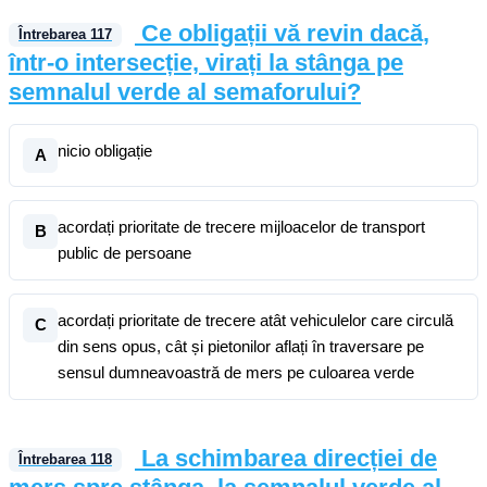
Ce obligații vă revin dacă,
Întrebarea
117
într-o intersecție, virați la stânga pe
semnalul verde al semaforului?
nicio obligație
A
acordați prioritate de trecere mijloacelor de transport
B
public de persoane
acordați prioritate de trecere atât vehiculelor care circulă
C
din sens opus, cât și pietonilor aflați în traversare pe
sensul dumneavoastră de mers pe culoarea verde
La schimbarea direcției de
Întrebarea
118