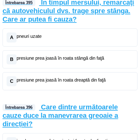
În timpul mersului, remarcaţi
Întrebarea
395
că autovehiculul dvs. trage spre stânga.
Care ar putea fi cauza?
pneuri uzate
A
presiune prea joasă în roata stângă din faţă
B
presiune prea joasă în roata dreaptă din faţă
C
Care dintre următoarele
Întrebarea
396
cauze duce la manevrarea greoaie a
direcției?