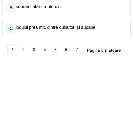
supraîncălzirii motorului
B
jocului prea mic dintre culbutori și supape
C
1
2
3
4
5
6
7
Pagina următoare