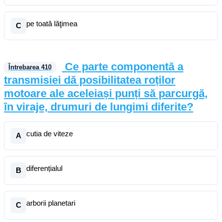
pe toată lăţimea
C
Ce parte componentă a
Întrebarea
410
transmisiei dă posibilitatea roților
motoare ale aceleiași punți să parcurgă,
în viraje, drumuri de lungimi diferite?
cutia de viteze
A
diferențialul
B
arborii planetari
C