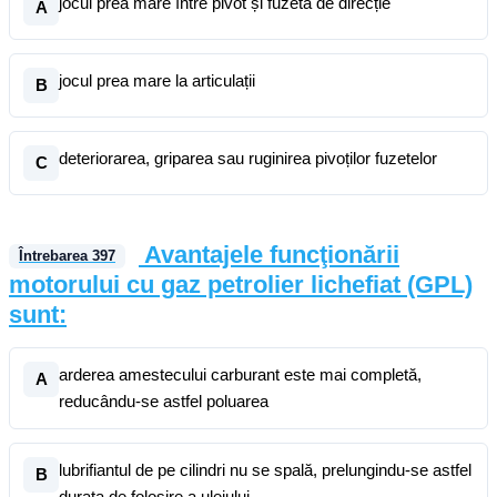
jocul prea mare între pivot și fuzeta de direcție
A
jocul prea mare la articulații
B
deteriorarea, griparea sau ruginirea pivoților fuzetelor
C
Avantajele funcţionării
Întrebarea
397
motorului cu gaz petrolier lichefiat (GPL)
sunt:
arderea amestecului carburant este mai completă,
A
reducându-se astfel poluarea
lubrifiantul de pe cilindri nu se spală, prelungindu-se astfel
B
durata de folosire a uleiului