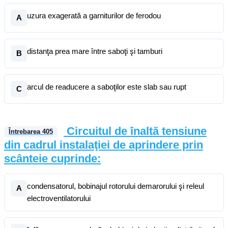
uzura exagerată a garniturilor de ferodou
A
distanţa prea mare între saboţi şi tamburi
B
arcul de readucere a saboţilor este slab sau rupt
C
Circuitul de înaltă tensiune
Întrebarea
405
din cadrul instalaţiei de aprindere prin
scânteie cuprinde:
condensatorul, bobinajul rotorului demarorului şi releul
A
electroventilatorului