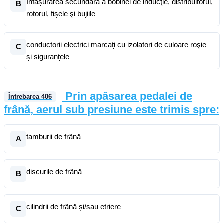
înfăşurarea secundară a bobinei de inducţie, distribuitorul,
B
rotorul, fişele şi bujiile
conductorii electrici marcaţi cu izolatori de culoare roşie
C
şi siguranţele
Prin apăsarea pedalei de
Întrebarea
406
frână, aerul sub presiune este trimis spre:
tamburii de frână
A
discurile de frână
B
cilindrii de frână și/sau etriere
C