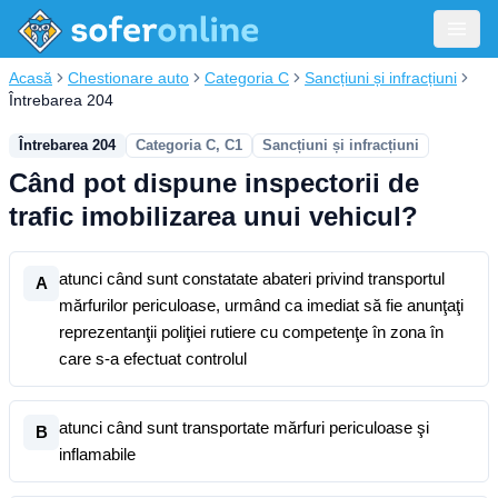
Acasă
Chestionare auto
Categoria C
Sancțiuni și infracțiuni
Întrebarea 204
Întrebarea 204
Categoria C, C1
Sancțiuni și infracțiuni
Când pot dispune inspectorii de
trafic imobilizarea unui vehicul?
atunci când sunt constatate abateri privind transportul
A
mărfurilor periculoase, urmând ca imediat să fie anunţaţi
reprezentanţii poliţiei rutiere cu competenţe în zona în
care s-a efectuat controlul
atunci când sunt transportate mărfuri periculoase şi
B
inflamabile