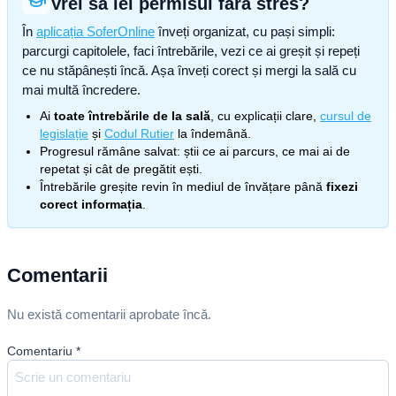
Vrei să iei permisul fără stres?
În
aplicația SoferOnline
înveți organizat, cu pași simpli:
parcurgi capitolele, faci întrebările, vezi ce ai greșit și repeți
ce nu stăpânești încă. Așa înveți corect și mergi la sală cu
mai multă încredere.
Ai
toate întrebările de la sală
, cu explicații clare,
cursul de
legislație
și
Codul Rutier
la îndemână.
Progresul rămâne salvat: știi ce ai parcurs, ce mai ai de
repetat și cât de pregătit ești.
Întrebările greșite revin în mediul de învățare până
fixezi
corect informația
.
Comentarii
Nu există comentarii aprobate încă.
Comentariu
*