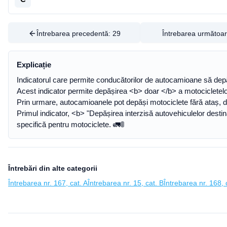
Întrebarea precedentă:
29
Întrebarea următoa
Explicație
Indicatorul care permite conducătorilor de autocamioane să depă
Acest indicator permite depășirea <b> doar </b> a motocicletelor 
Prin urmare, autocamioanele pot depăși motociclete fără ataș, d
Primul indicator, <b> "Depășirea interzisă autovehiculelor destina
specifică pentru motociclete. 🚛🚦
Întrebări din alte categorii
Întrebarea nr. 167, cat. A
Întrebarea nr. 15, cat. B
Întrebarea nr. 168, 