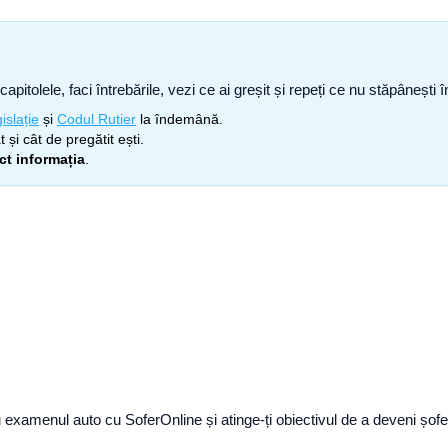
capitolele, faci întrebările, vezi ce ai greșit și repeți ce nu stăpâneșt
islație
și
Codul Rutier
la îndemână.
 și cât de pregătit ești.
ect informația
.
ru examenul auto cu SoferOnline și atinge-ți obiectivul de a deveni șof