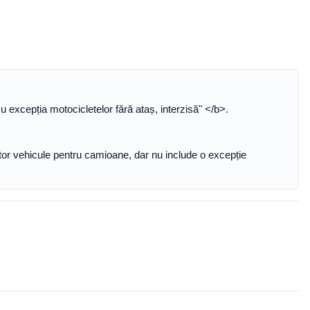
excepția motocicletelor fără ataș, interzisă" </b>.
altor vehicule pentru camioane, dar nu include o excepție