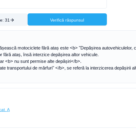
re:
31
Verifică răspunsul
șească motociclete fără ataș este <b> "Depășirea autovehiculelor, cu 
fără ataș, însă interzice depășirea altor vehicule.
ar <b> nu sunt permise alte depășiri</b>.
te transportului de mărfuri" </b>, se referă la interzicerea depășirii 
cat. A