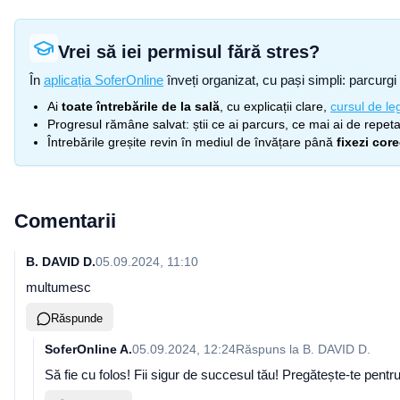
Vrei să iei permisul fără stres?
În
aplicația SoferOnline
înveți organizat, cu pași simpli: parcurgi 
Ai
toate întrebările de la sală
, cu explicații clare,
cursul de leg
Progresul rămâne salvat: știi ce ai parcurs, ce mai ai de repetat
Întrebările greșite revin în mediul de învățare până
fixezi cor
Comentarii
B. DAVID D.
05.09.2024, 11:10
multumesc
Răspunde
SoferOnline A.
05.09.2024, 12:24
Răspuns la
B. DAVID D.
Să fie cu folos! Fii sigur de succesul tău! Pregătește-te pent