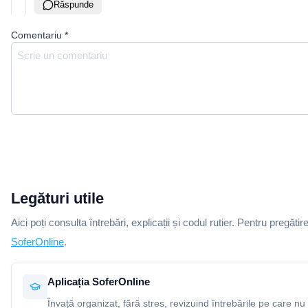
Răspunde
Comentariu
*
Legături utile
Aici poți consulta întrebări, explicații și codul rutier. Pentru pregătir
SoferOnline
.
Aplicația SoferOnline
Învață organizat, fără stres, revizuind întrebările pe care nu 