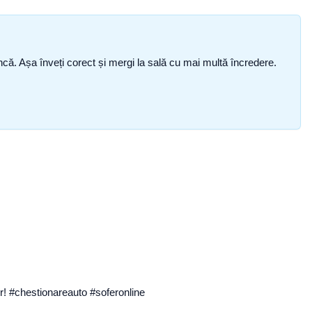
i încă. Așa înveți corect și mergi la sală cu mai multă încredere.
er! #chestionareauto #soferonline