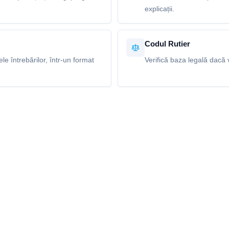
explicații.
Codul Rutier
e întrebărilor, într-un format
Verifică baza legală dacă v