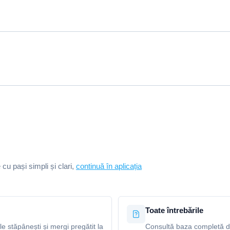
e cu pași simpli și clari,
continuă în aplicația
Toate întrebările
le stăpânești și mergi pregătit la
Consultă baza completă de 