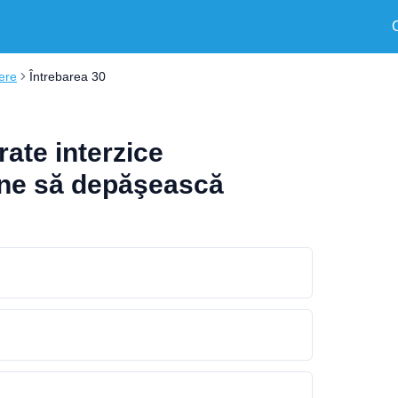
iere
Întrebarea 30
rate interzice
ane să depăşească