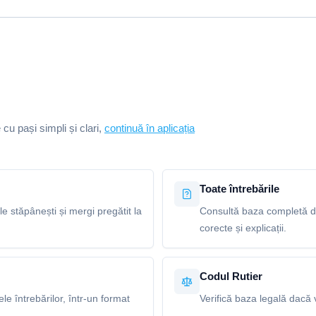
e cu pași simpli și clari,
continuă în aplicația
Toate întrebările
le stăpânești și mergi pregătit la
Consultă baza completă de
corecte și explicații.
Codul Rutier
e întrebărilor, într-un format
Verifică baza legală dacă v