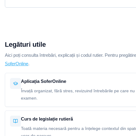
Legături utile
Aici poți consulta întrebări, explicații și codul rutier. Pentru pregătir
SoferOnline
.
Aplicația SoferOnline
Învață organizat, fără stres, revizuind întrebările pe care nu 
examen.
Curs de legislație rutieră
Toată materia necesară pentru a înțelege contextul din spatel
ușor de parcurs.