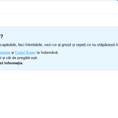
s?
capitolele, faci întrebările, vezi ce ai greșit și repeți ce nu stăpâneșt
islație
și
Codul Rutier
la îndemână.
 și cât de pregătit ești.
ect informația
.