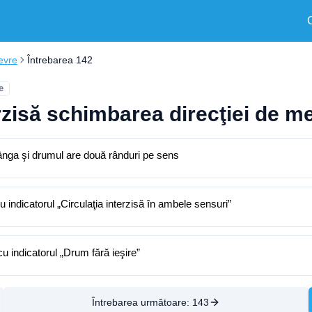
evre
Întrebarea 142
e
terzisă schimbarea direcţiei de 
tânga şi drumul are două rânduri pe sens
indicatorul „Circulaţia interzisă în ambele sensuri”
 indicatorul „Drum fără ieşire”
Întrebarea următoare:
143