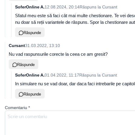
SoferOnline A.
12.08.2024, 20:14
Răspuns la
Cursant
Sfatul meu este să faci cât mai multe chestionare. Te vei descur
nu doar să reții variantele de răspuns. Spor la chestionare aut
Răspunde
Cursant
31.03.2022, 13:10
Nu vad raspunsurile corecte la ceea ce am gresit?
Răspunde
SoferOnline A.
01.04.2022, 11:17
Răspuns la
Cursant
In simulare nu se vad doar, dar daca faci intrebarile pe capitole 
Răspunde
Comentariu
*