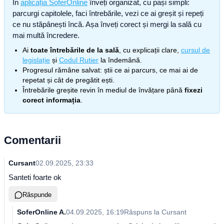
În
aplicația SoferOnline
înveți organizat, cu pași simpli:
parcurgi capitolele, faci întrebările, vezi ce ai greșit și repeți
ce nu stăpânești încă. Așa înveți corect și mergi la sală cu
mai multă încredere.
Ai
toate întrebările de la sală
, cu explicații clare,
cursul de
legislație
și
Codul Rutier
la îndemână.
Progresul rămâne salvat: știi ce ai parcurs, ce mai ai de
repetat și cât de pregătit ești.
Întrebările greșite revin în mediul de învățare până
fixezi
corect informația
.
Comentarii
Cursant
02.09.2025, 23:33
Santeti foarte ok
Răspunde
SoferOnline A.
04.09.2025, 16:19
Răspuns la
Cursant