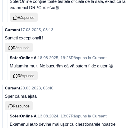
SoferOnline conține toate testele oficiale de la sală, exact ca la
examenul DRPCIV. ✅🚗📘
Răspunde
Cursant
17.08.2025, 08:13
Sunteți excepționali !
Răspunde
SoferOnline A.
18.08.2025, 19:26
Răspuns la
Cursant
Mulțumim mult! Ne bucurăm că vă putem fi de ajutor 🤗
Răspunde
Cursant
20.03.2023, 06:40
Sper că mă ajută
Răspunde
SoferOnline A.
13.08.2024, 13:07
Răspuns la
Cursant
Examenul auto devine mai ușor cu chestionarele noastre,