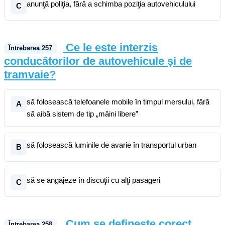
anunţă poliţia, fără a schimba poziţia autovehiculului
C
Ce le este interzis
Întrebarea
257
conducătorilor de autovehicule şi de
tramvaie?
să folosească telefoanele mobile în timpul mersului, fără
A
să aibă sistem de tip „mâini libere”
să folosească luminile de avarie în transportul urban
B
să se angajeze în discuţii cu alţi pasageri
C
Cum se defineşte corect
Întrebarea
258