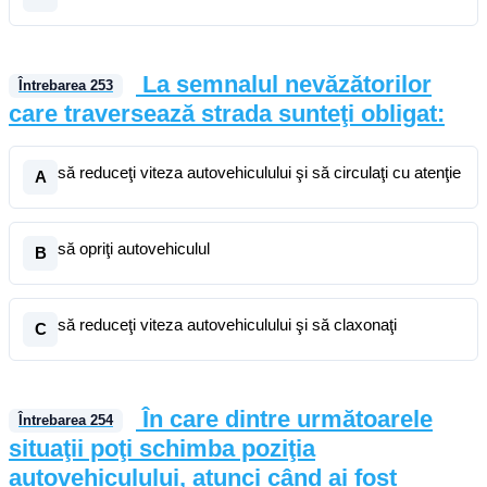
La semnalul nevăzătorilor
Întrebarea
253
care traversează strada sunteţi obligat:
să reduceţi viteza autovehiculului şi să circulaţi cu atenţie
A
să opriţi autovehiculul
B
să reduceţi viteza autovehiculului şi să claxonaţi
C
În care dintre următoarele
Întrebarea
254
situaţii poţi schimba poziţia
autovehiculului, atunci când ai fost