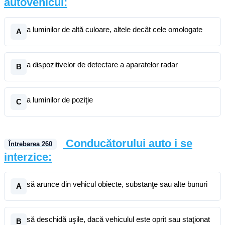
autovehicul:
a luminilor de altă culoare, altele decât cele omologate
A
a dispozitivelor de detectare a aparatelor radar
B
a luminilor de poziţie
C
Conducătorului auto i se
Întrebarea
260
interzice:
să arunce din vehicul obiecte, substanţe sau alte bunuri
A
să deschidă uşile, dacă vehiculul este oprit sau staţionat
B