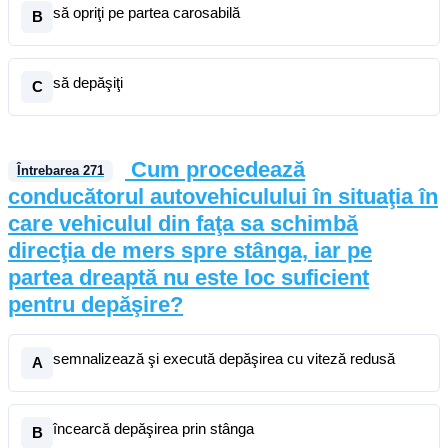
să opriţi pe partea carosabilă
B
să depăşiţi
C
Cum procedează
Întrebarea
271
conducătorul autovehiculului în situaţia în
care vehiculul din faţa sa schimbă
direcţia de mers spre stânga, iar pe
partea dreaptă nu este loc suficient
pentru depăşire?
semnalizează şi execută depăşirea cu viteză redusă
A
încearcă depăşirea prin stânga
B