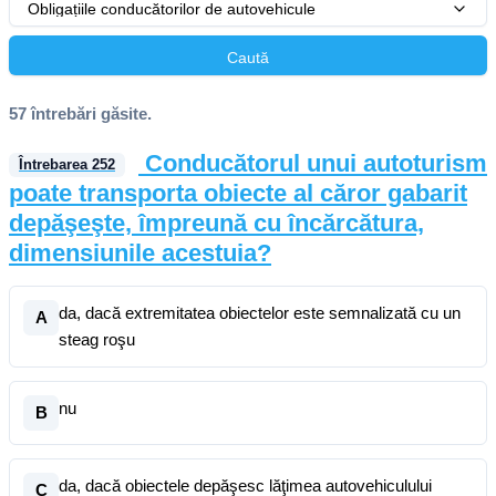
Obligațiile conducătorilor de autovehicule
Caută
57 întrebări găsite.
Conducătorul unui autoturism
Întrebarea
252
poate transporta obiecte al căror gabarit
depăşeşte, împreună cu încărcătura,
dimensiunile acestuia?
da, dacă extremitatea obiectelor este semnalizată cu un
A
steag roşu
nu
B
da, dacă obiectele depăşesc lăţimea autovehiculului
C