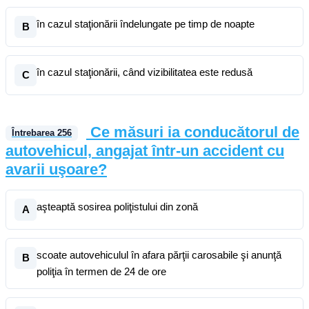
în cazul staţionării îndelungate pe timp de noapte
B
în cazul staţionării, când vizibilitatea este redusă
C
Ce măsuri ia conducătorul de
Întrebarea
256
autovehicul, angajat într-un accident cu
avarii uşoare?
aşteaptă sosirea poliţistului din zonă
A
scoate autovehiculul în afara părţii carosabile şi anunţă
B
poliţia în termen de 24 de ore