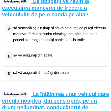
Ce obligaţii vă revin la
Întrebarea
268
executarea manevrei de trecere a
vehiculului de pe o bandă pe alta?
să semnalizaţi din timp şi să vă asiguraţi că puteţi efectua
A
manevra fără a perturba circulaţia sau fără a pune în
pericol siguranţa celorlalţi participanţi la trafic
să vă asiguraţi din spate
B
să vă asiguraţi din faţă şi din spate
C
La întâlnirea unui vehicul care
Întrebarea
269
circulă noaptea, din sens opus, pe un
drum neiluminat, conducătorul de