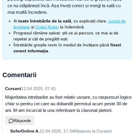
ce nu stăpânești încă. Așa înveți corect și mergi la sală cu
mai multă încredere.
Ai
toate întrebările de la sală
, cu explicații clare,
cursul de
legislație
și
Codul Rutier
la îndemână.
Progresul rămâne salvat: știi ce ai parcurs, ce mai ai de
repetat și cât de pregătit ești.
Întrebările greșite revin în mediul de învățare până
fixezi
corect informația
.
Comentarii
Cursant
12.04.2025, 07:41
Majoritatea intrebarilor au fost relativ usoare, cu raspunsuri logice
chiar si pentru cei care au dobandit permisul acum peste 30 de
ani. M-am incurcat la una referitoare la claxonat pietoni.
Răspunde
SoferOnline A.
12.04.2025, 17:34
Răspuns la
Cursant