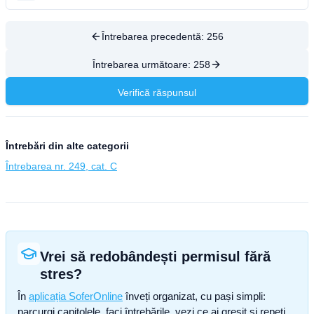
Întrebarea precedentă:
256
Întrebarea următoare:
258
Verifică răspunsul
Întrebări din alte categorii
Întrebarea nr. 249, cat. C
Vrei să redobândești permisul fără
stres?
În
aplicația SoferOnline
înveți organizat, cu pași simpli:
parcurgi capitolele, faci întrebările, vezi ce ai greșit și repeți