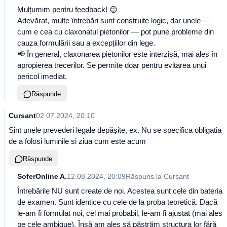
Mulțumim pentru feedback! 😊
Adevărat, multe întrebări sunt construite logic, dar unele —
cum e cea cu claxonatul pietonilor — pot pune probleme din
cauza formulării sau a excepțiilor din lege.
📢 În general, claxonarea pietonilor este interzisă, mai ales în
apropierea trecerilor. Se permite doar pentru evitarea unui
pericol imediat.
Răspunde
Cursant
02.07.2024, 20:10
Sint unele prevederi legale depășite, ex. Nu se specifica obligatia
de a folosi luminile si ziua cum este acum
Răspunde
SoferOnline A.
12.08.2024, 20:09
Răspuns la
Cursant
Întrebările NU sunt create de noi. Acestea sunt cele din bateria
de examen. Sunt identice cu cele de la proba teoretică. Dacă
le-am fi formulat noi, cel mai probabil, le-am fi ajustat (mai ales
pe cele ambigue). Însă am ales să păstrăm structura lor fără