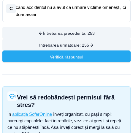
când accidentul nu a avut ca urmare victime omeneşti, ci
C
doar avarii
Întrebarea precedentă:
253
Întrebarea următoare:
255
Verifică răspunsul
Vrei să redobândești permisul fără
stres?
În
aplicația SoferOnline
înveți organizat, cu pași simpli:
parcurgi capitolele, faci întrebările, vezi ce ai greșit și repeți
ce nu stăpânești încă. Așa înveți corect și mergi la sală cu