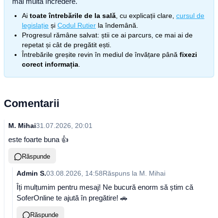
mai multă încredere.
Ai
toate întrebările de la sală
, cu explicații clare,
cursul de
legislație
și
Codul Rutier
la îndemână.
Progresul rămâne salvat: știi ce ai parcurs, ce mai ai de
repetat și cât de pregătit ești.
Întrebările greșite revin în mediul de învățare până
fixezi
corect informația
.
Comentarii
M. Mihai
31.07.2026, 20:01
este foarte buna 👍
Răspunde
Admin S.
03.08.2026, 14:58
Răspuns la
M. Mihai
Îți mulțumim pentru mesaj! Ne bucură enorm să știm că
SoferOnline te ajută în pregătire! 🚗
Răspunde