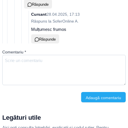
Răspunde
Cursant
28.04.2025, 17:13
Răspuns la
SoferOnline A.
Mulțumesc frumos
Răspunde
Comentariu
*
Adaugă comentariu
Legături utile
Aici poți consulta întrebări, explicații și codul rutier. Pentru