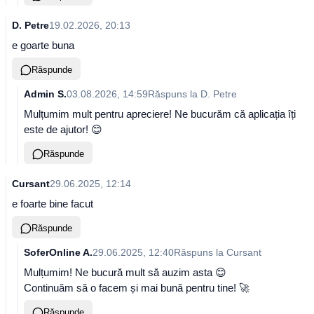
D. Petre
19.02.2026, 20:13
e goarte buna
Răspunde
Admin S.
03.08.2026, 14:59
Răspuns la
D. Petre
Mulțumim mult pentru apreciere! Ne bucurăm că aplicația îți
este de ajutor! 😊
Răspunde
Cursant
29.06.2025, 12:14
e foarte bine facut
Răspunde
SoferOnline A.
29.06.2025, 12:40
Răspuns la
Cursant
Mulțumim! Ne bucură mult să auzim asta 😊
Continuăm să o facem și mai bună pentru tine! 🚀
Răspunde