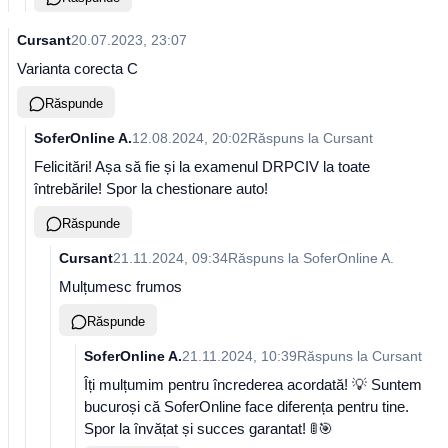
Cursant
20.07.2023, 23:07
Varianta corecta C
Răspunde
SoferOnline A.
12.08.2024, 20:02
Răspuns la
Cursant
Felicitări! Așa să fie și la examenul DRPCIV la toate
întrebările! Spor la chestionare auto!
Răspunde
Cursant
21.11.2024, 09:34
Răspuns la
SoferOnline A.
Mulțumesc frumos
Răspunde
SoferOnline A.
21.11.2024, 10:39
Răspuns la
Cursant
Îți mulțumim pentru încrederea acordată! 💡 Suntem
bucuroși că SoferOnline face diferența pentru tine.
Spor la învățat și succes garantat! 🚦🎯