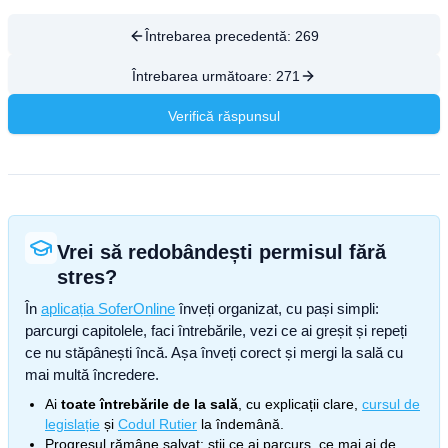
Întrebarea precedentă:
269
Întrebarea următoare:
271
Verifică răspunsul
Vrei să redobândești permisul fără
stres?
În
aplicația SoferOnline
înveți organizat, cu pași simpli:
parcurgi capitolele, faci întrebările, vezi ce ai greșit și repeți
ce nu stăpânești încă. Așa înveți corect și mergi la sală cu
mai multă încredere.
Ai
toate întrebările de la sală
, cu explicații clare,
cursul de
legislație
și
Codul Rutier
la îndemână.
Progresul rămâne salvat: știi ce ai parcurs, ce mai ai de