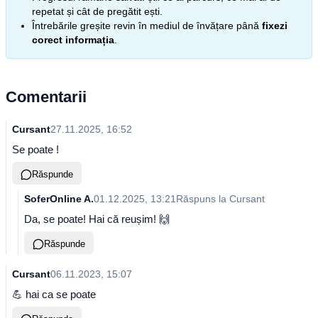
repetat și cât de pregătit ești.
Întrebările greșite revin în mediul de învățare până
fixezi
corect informația
.
Comentarii
Cursant
27.11.2025, 16:52
Se poate !
Răspunde
SoferOnline A.
01.12.2025, 13:21
Răspuns la
Cursant
Da, se poate! Hai că reușim! 🙌
Răspunde
Cursant
06.11.2023, 15:07
💪 hai ca se poate