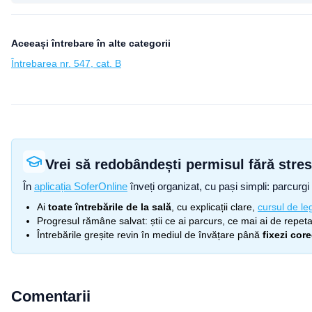
Aceeași întrebare în alte categorii
Întrebarea nr. 547, cat. B
Vrei să redobândești permisul fără stre
În
aplicația SoferOnline
înveți organizat, cu pași simpli: parcurgi 
Ai
toate întrebările de la sală
, cu explicații clare,
cursul de leg
Progresul rămâne salvat: știi ce ai parcurs, ce mai ai de repetat
Întrebările greșite revin în mediul de învățare până
fixezi cor
Comentarii