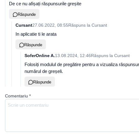
De ce nu afișați răspunsurile greșite
Răspunde
Cursant
27.06.2022, 08:55
Răspuns la
Cursant
In aplicatie ti le arata
Răspunde
SoferOnline A.
13.08.2024, 12:46
Răspuns la
Cursant
Folosiți modulul de pregătire pentru a vizualiza răspunsuri
numărul de greșeli.
Răspunde
Comentariu
*