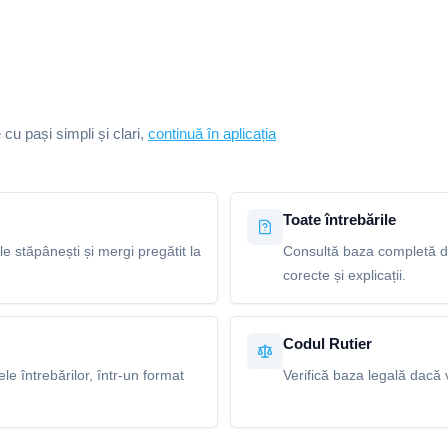
e cu pași simpli și clari,
continuă în aplicația
Toate întrebările
le stăpânești și mergi pregătit la
Consultă baza completă de
corecte și explicații.
Codul Rutier
e întrebărilor, într-un format
Verifică baza legală dacă v