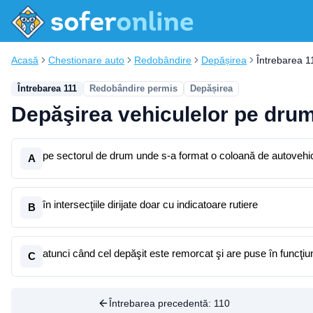
Acasă
Chestionare auto
Redobândire
Depășirea
Întrebarea 1
Întrebarea 111
Redobândire permis
Depășirea
Depăşirea vehiculelor pe drumu
pe sectorul de drum unde s-a format o coloană de autovehicu
A
în intersecţiile dirijate doar cu indicatoare rutiere
B
atunci când cel depăşit este remorcat şi are puse în funcţiu
C
Întrebarea precedentă:
110