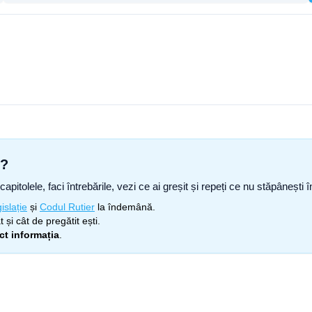
s?
capitolele, faci întrebările, vezi ce ai greșit și repeți ce nu stăpâneșt
islație
și
Codul Rutier
la îndemână.
 și cât de pregătit ești.
ect informația
.