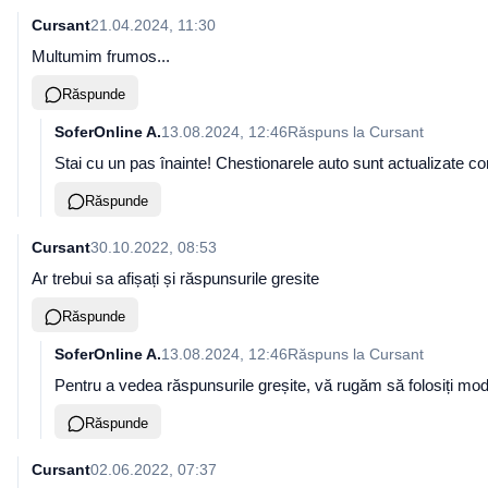
Cursant
21.04.2024, 11:30
Multumim frumos...
Răspunde
SoferOnline A.
13.08.2024, 12:46
Răspuns la
Cursant
Stai cu un pas înainte! Chestionarele auto sunt actualizate co
Răspunde
Cursant
30.10.2022, 08:53
Ar trebui sa afișați și răspunsurile gresite
Răspunde
SoferOnline A.
13.08.2024, 12:46
Răspuns la
Cursant
Pentru a vedea răspunsurile greșite, vă rugăm să folosiți mod
Răspunde
Cursant
02.06.2022, 07:37