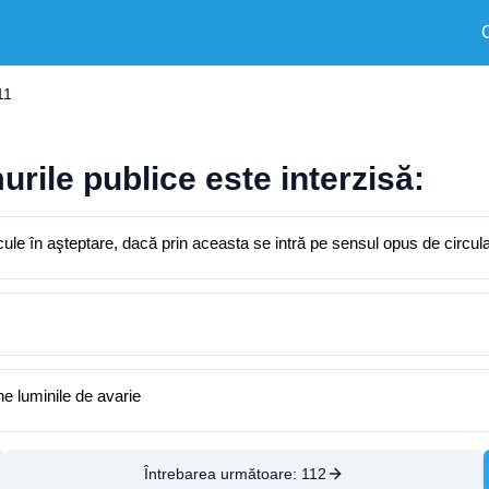
11
rile publice este interzisă:
le în aşteptare, dacă prin aceasta se intră pe sensul opus de circula
ne luminile de avarie
Întrebarea următoare:
112