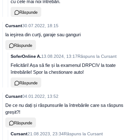
cu cele mai noi întrebări.
Răspunde
Cursant
30.07.2022, 18:15
la ieşirea din curţi, garaje sau ganguri
Răspunde
SoferOnline A.
13.08.2024, 13:17
Răspuns la
Cursant
Felicitări! Așa să fie și la examenul DRPCIV la toate
întrebările! Spor la chestionare auto!
Răspunde
Cursant
04.01.2022, 13:52
De ce nu dați și răspunsurile la întrebările care sa răspuns
greșit?!
Răspunde
Cursant
21.08.2023, 23:34
Răspuns la
Cursant