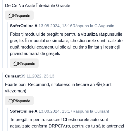
De Ce Nu Arate Întrebările Grasite
Răspunde
SoferOnline A.
13.08.2024, 13:16
Răspuns la
C Augustin
Folosiți modulul de pregătire pentru a vizualiza răspunsurile
greșite. În modulul de simulare, chestionarele sunt realizate
după modelul examenului oficial, cu timp limitat și restricții
privind numărul de greșeli.
Răspunde
Cursant
09.11.2022, 23:13
Foarte bun! Recomand, îl folosesc in fiecare an 😂(Sunt
vitezoman)
Răspunde
SoferOnline A.
13.08.2024, 13:17
Răspuns la
Cursant
Te pregătim pentru succes! Chestionarele auto sunt
actualizate conform DRPCIV.ro, pentru ca tu să te antrenezi