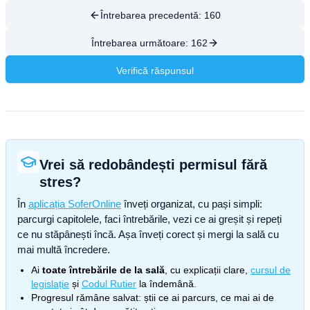
Întrebarea precedentă:
160
Întrebarea următoare:
162
Verifică răspunsul
Vrei să redobândești permisul fără
stres?
În
aplicația SoferOnline
înveți organizat, cu pași simpli:
parcurgi capitolele, faci întrebările, vezi ce ai greșit și repeți
ce nu stăpânești încă. Așa înveți corect și mergi la sală cu
mai multă încredere.
Ai
toate întrebările de la sală
, cu explicații clare,
cursul de
legislație
și
Codul Rutier
la îndemână.
Progresul rămâne salvat: știi ce ai parcurs, ce mai ai de