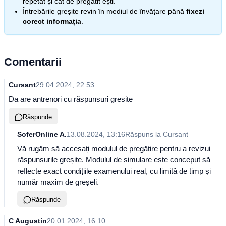
repetat și cât de pregătit ești.
Întrebările greșite revin în mediul de învățare până
fixezi
corect informația
.
Comentarii
Cursant
29.04.2024, 22:53
Da are antrenori cu răspunsuri gresite
Răspunde
SoferOnline A.
13.08.2024, 13:16
Răspuns la
Cursant
Vă rugăm să accesați modulul de pregătire pentru a revizui
răspunsurile greșite. Modulul de simulare este conceput să
reflecte exact condițiile examenului real, cu limită de timp și
număr maxim de greșeli.
Răspunde
C Augustin
20.01.2024, 16:10