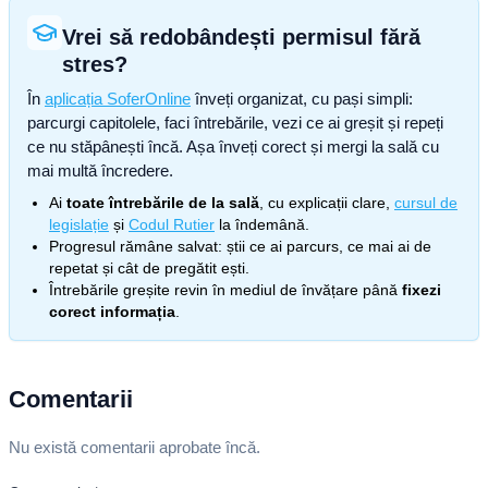
Vrei să redobândești permisul fără
stres?
În
aplicația SoferOnline
înveți organizat, cu pași simpli:
parcurgi capitolele, faci întrebările, vezi ce ai greșit și repeți
ce nu stăpânești încă. Așa înveți corect și mergi la sală cu
mai multă încredere.
Ai
toate întrebările de la sală
, cu explicații clare,
cursul de
legislație
și
Codul Rutier
la îndemână.
Progresul rămâne salvat: știi ce ai parcurs, ce mai ai de
repetat și cât de pregătit ești.
Întrebările greșite revin în mediul de învățare până
fixezi
corect informația
.
Comentarii
Nu există comentarii aprobate încă.